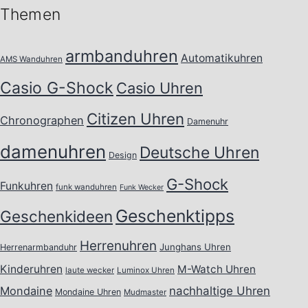
Themen
armbanduhren
Automatikuhren
AMS Wanduhren
Casio G-Shock
Casio Uhren
Citizen Uhren
Chronographen
Damenuhr
damenuhren
Deutsche Uhren
Design
G-Shock
Funkuhren
funk wanduhren
Funk Wecker
Geschenktipps
Geschenkideen
Herrenuhren
Junghans Uhren
Herrenarmbanduhr
Kinderuhren
M-Watch Uhren
laute wecker
Luminox Uhren
Mondaine
nachhaltige Uhren
Mondaine Uhren
Mudmaster