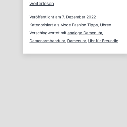
Ein
weiterlesen
Geschenk
für
Veröffentlicht am
7. Dezember 2022
die
Kategorisiert als
Mode Fashion Tipps
,
Uhren
Freundin
Verschlagwortet mit
analoge Damenuhr
,
–
Damenarmbanduhr
,
Damenuhr
,
Uhr für Freundin
Eine
Damenuhr
zu
Weihnachten