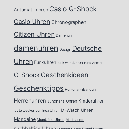
Casio G-Shock
Automatikuhren
Casio Uhren
Chronographen
Citizen Uhren
Damenuhr
damenuhren
Deutsche
Design
Uhren
Funkuhren
funk wanduhren
Funk Wecker
Geschenkideen
G-Shock
Geschenktipps
Herrenarmbanduhr
Herrenuhren
Kinderuhren
Junghans Uhren
M-Watch Uhren
laute wecker
Luminox Uhren
Mondaine
Mondaine Uhren
Mudmaster
nachhaltige Uhren
Promi Uhren