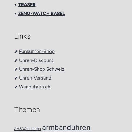
•
TRASER
•
ZENO-WATCH BASEL
Links
⬈
Funkuhren-Shop
⬈
Uhren-Discount
⬈
Uhren-Shop Schweiz
⬈
Uhren-Versand
⬈
Wanduhren.ch
Themen
armbanduhren
AMS Wanduhren