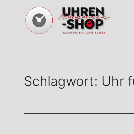
Zum
Inhalt
springen
Schweizer
Uhren
Magazin
Schlagwort:
Uhr f