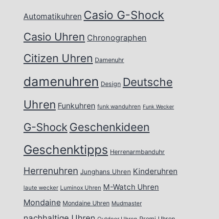
Casio G-Shock
Automatikuhren
Casio Uhren
Chronographen
Citizen Uhren
Damenuhr
damenuhren
Deutsche
Design
Uhren
Funkuhren
funk wanduhren
Funk Wecker
Geschenkideen
G-Shock
Geschenktipps
Herrenarmbanduhr
Herrenuhren
Kinderuhren
Junghans Uhren
M-Watch Uhren
laute wecker
Luminox Uhren
Mondaine
Mondaine Uhren
Mudmaster
nachhaltige Uhren
Promi Uhren