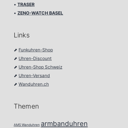
•
TRASER
•
ZENO-WATCH BASEL
Links
⬈
Funkuhren-Shop
⬈
Uhren-Discount
⬈
Uhren-Shop Schweiz
⬈
Uhren-Versand
⬈
Wanduhren.ch
Themen
armbanduhren
AMS Wanduhren