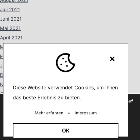
August 2021
Juli 2021
Juni 2021
Mai 2021
April 2021
März 2021
×
Februar 2021
Januar 2021
Dezember 2020
November 2020
Diese Website verwendet Cookies, um Ihnen
Oktober 2020
das beste Erlebnis zu bieten.
Wir verwenden Cookies, um dir die bestmögliche Erfahrung auf
September 2020
unserer Website zu bieten.
You can find out more about which cookies we are using or
August 2020
Mehr erfahren
•
Impressum
switch them off in
settings
.
Juli 2020
Akzeptieren
OK
Juni 2020