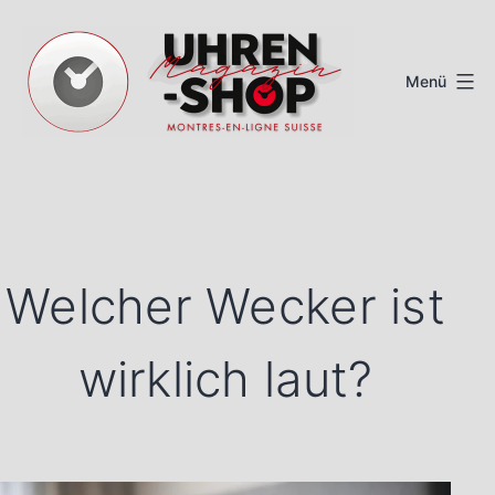
Zum
Inhalt
Menü
springen
Schweizer
Uhren
Magazin
Welcher Wecker ist
wirklich laut?