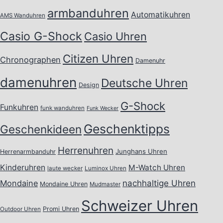
armbanduhren
Automatikuhren
AMS Wanduhren
Casio G-Shock
Casio Uhren
Citizen Uhren
Chronographen
Damenuhr
damenuhren
Deutsche Uhren
Design
G-Shock
Funkuhren
funk wanduhren
Funk Wecker
Geschenktipps
Geschenkideen
Herrenuhren
Junghans Uhren
Herrenarmbanduhr
Kinderuhren
M-Watch Uhren
laute wecker
Luminox Uhren
Mondaine
nachhaltige Uhren
Mondaine Uhren
Mudmaster
Schweizer Uhren
Promi Uhren
Outdoor Uhren