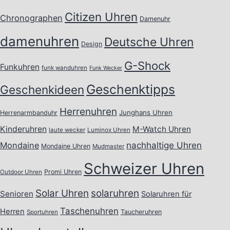
Citizen Uhren
Chronographen
Damenuhr
damenuhren
Deutsche Uhren
Design
G-Shock
Funkuhren
funk wanduhren
Funk Wecker
Geschenktipps
Geschenkideen
Herrenuhren
Junghans Uhren
Herrenarmbanduhr
Kinderuhren
M-Watch Uhren
laute wecker
Luminox Uhren
Mondaine
nachhaltige Uhren
Mondaine Uhren
Mudmaster
Schweizer Uhren
Promi Uhren
Outdoor Uhren
Solar Uhren
solaruhren
Senioren
Solaruhren für
Taschenuhren
Herren
Taucheruhren
Sportuhren