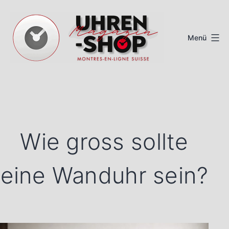
Zum
Inhalt
Menü
springen
Schweizer
Uhren
Magazin
Wie gross sollte
eine Wanduhr sein?