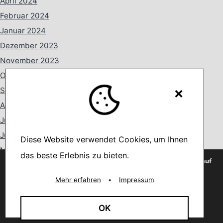
April 2024
Februar 2024
Januar 2024
Dezember 2023
November 2023
Oktober 2023
×
September 2023
August 2023
Juli 2023
Juni 2023
Diese Website verwendet Cookies, um Ihnen
Mai 2023
das beste Erlebnis zu bieten.
Wir verwenden Cookies, um dir die bestmögliche Erfahrung auf
April 2023
unserer Website zu bieten.
You can find out more about which cookies we are using or
März 2023
Mehr erfahren
•
Impressum
switch them off in
settings
.
Februar 2023
Akzeptieren
OK
Januar 2023