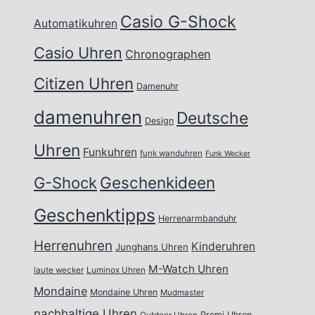
Casio G-Shock
Automatikuhren
Casio Uhren
Chronographen
Citizen Uhren
Damenuhr
damenuhren
Deutsche
Design
Uhren
Funkuhren
funk wanduhren
Funk Wecker
Geschenkideen
G-Shock
Geschenktipps
Herrenarmbanduhr
Herrenuhren
Kinderuhren
Junghans Uhren
M-Watch Uhren
laute wecker
Luminox Uhren
Mondaine
Mondaine Uhren
Mudmaster
nachhaltige Uhren
Promi Uhren