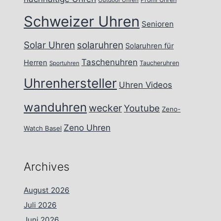
Outdoor Uhren
Schweizer Uhren
Senioren
Solar Uhren
solaruhren
Solaruhren für
Taschenuhren
Herren
Taucheruhren
Sportuhren
Uhrenhersteller
Uhren Videos
wanduhren
wecker
Youtube
Zeno-
Zeno Uhren
Watch Basel
Archives
August 2026
Juli 2026
Juni 2026