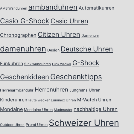
armbanduhren
Automatikuhren
AMS Wanduhren
Casio G-Shock
Casio Uhren
Citizen Uhren
Chronographen
Damenuhr
damenuhren
Deutsche Uhren
Design
G-Shock
Funkuhren
funk wanduhren
Funk Wecker
Geschenktipps
Geschenkideen
Herrenuhren
Junghans Uhren
Herrenarmbanduhr
Kinderuhren
M-Watch Uhren
laute wecker
Luminox Uhren
Mondaine
nachhaltige Uhren
Mondaine Uhren
Mudmaster
Schweizer Uhren
Promi Uhren
Outdoor Uhren