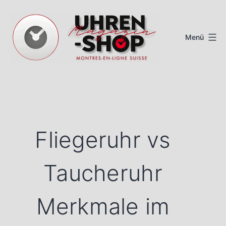
Zum
Inhalt
Menü
springen
Schweizer
Uhren
Magazin
Fliegeruhr vs
Taucheruhr
Merkmale im