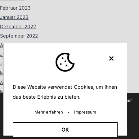
Februar 2023
Januar 2023
Dezember 2022
September 2022
August 2022
Juli 2022
×
Juni 2022
Mai 2022
April 2022
Diese Website verwendet Cookies, um Ihnen
März 2022
das beste Erlebnis zu bieten.
Wir verwenden Cookies, um dir die bestmögliche Erfahrung auf
Februar 2022
unserer Website zu bieten.
Januar 2022
You can find out more about which cookies we are using or
Mehr erfahren
•
Impressum
switch them off in
settings
.
Dezember 2021
Oktober 2021
Akzeptieren
OK
August 2021