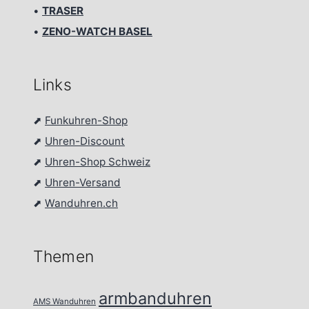
•
TRASER
•
ZENO-WATCH BASEL
Links
⬈
Funkuhren-Shop
⬈
Uhren-Discount
⬈
Uhren-Shop Schweiz
⬈
Uhren-Versand
⬈
Wanduhren.ch
Themen
armbanduhren
AMS Wanduhren