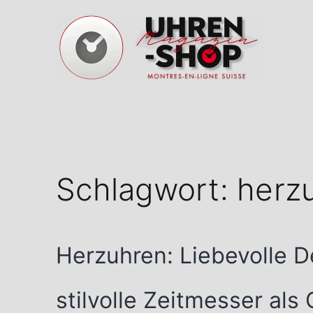
Zum
Inhalt
springen
Schweizer
Uhren
Magazin
Schlagwort:
herz
Herzuhren: Liebevolle D
stilvolle Zeitmesser al