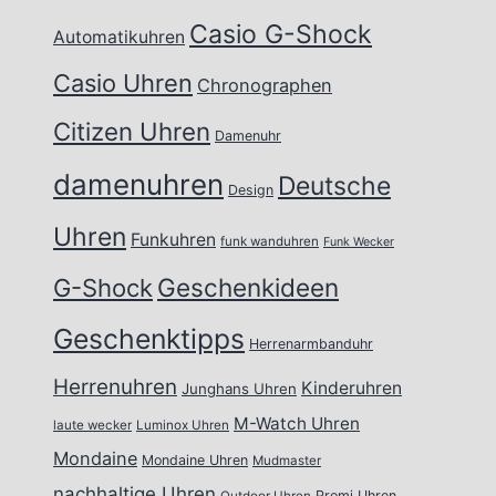
Casio G-Shock
Automatikuhren
Casio Uhren
Chronographen
Citizen Uhren
Damenuhr
damenuhren
Deutsche
Design
Uhren
Funkuhren
funk wanduhren
Funk Wecker
Geschenkideen
G-Shock
Geschenktipps
Herrenarmbanduhr
Herrenuhren
Kinderuhren
Junghans Uhren
M-Watch Uhren
laute wecker
Luminox Uhren
Mondaine
Mondaine Uhren
Mudmaster
nachhaltige Uhren
Promi Uhren