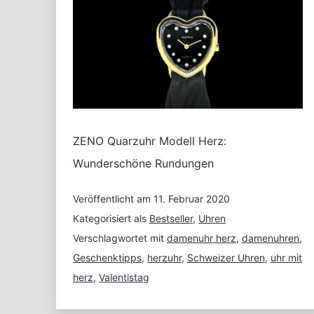
ZENO Quarzuhr Modell Herz:
Wunderschöne Rundungen
Veröffentlicht am
11. Februar 2020
Kategorisiert als
Bestseller
,
Uhren
Verschlagwortet mit
damenuhr herz
,
damenuhren
,
Geschenktipps
,
herzuhr
,
Schweizer Uhren
,
uhr mit
herz
,
Valentistag