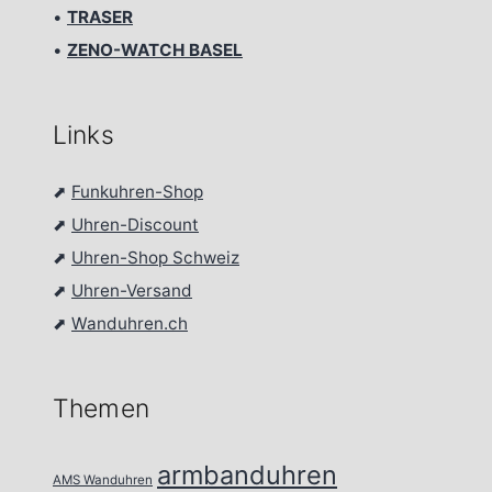
•
TRASER
•
ZENO-WATCH BASEL
Links
⬈
Funkuhren-Shop
⬈
Uhren-Discount
⬈
Uhren-Shop Schweiz
⬈
Uhren-Versand
⬈
Wanduhren.ch
Themen
armbanduhren
AMS Wanduhren