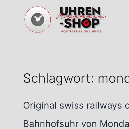
Zum
Inhalt
springen
Schweizer
Uhren
Magazin
Schlagwort:
mond
Original swiss railways 
Bahnhofsuhr von Monda