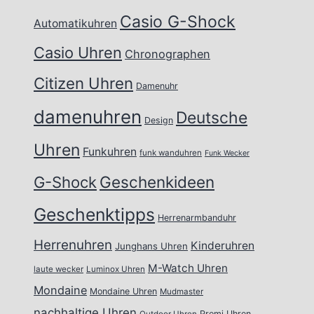
Casio G-Shock
Automatikuhren
Casio Uhren
Chronographen
Citizen Uhren
Damenuhr
damenuhren
Deutsche
Design
Uhren
Funkuhren
funk wanduhren
Funk Wecker
Geschenkideen
G-Shock
Geschenktipps
Herrenarmbanduhr
Herrenuhren
Kinderuhren
Junghans Uhren
M-Watch Uhren
laute wecker
Luminox Uhren
Mondaine
Mondaine Uhren
Mudmaster
nachhaltige Uhren
Promi Uhren