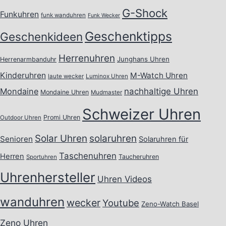
G-Shock
Funkuhren
funk wanduhren
Funk Wecker
Geschenktipps
Geschenkideen
Herrenuhren
Junghans Uhren
Herrenarmbanduhr
Kinderuhren
M-Watch Uhren
laute wecker
Luminox Uhren
Mondaine
nachhaltige Uhren
Mondaine Uhren
Mudmaster
Schweizer Uhren
Promi Uhren
Outdoor Uhren
Solar Uhren
solaruhren
Senioren
Solaruhren für
Taschenuhren
Herren
Taucheruhren
Sportuhren
Uhrenhersteller
Uhren Videos
wanduhren
wecker
Youtube
Zeno-Watch Basel
Zeno Uhren