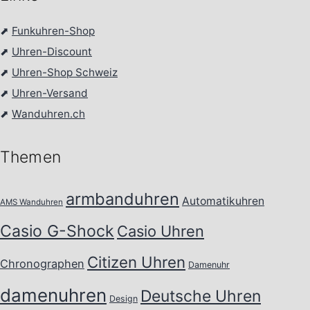
⬈
Funkuhren-Shop
⬈
Uhren-Discount
⬈
Uhren-Shop Schweiz
⬈
Uhren-Versand
⬈
Wanduhren.ch
Themen
armbanduhren
Automatikuhren
AMS Wanduhren
Casio G-Shock
Casio Uhren
Citizen Uhren
Chronographen
Damenuhr
damenuhren
Deutsche Uhren
Design