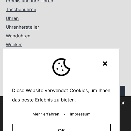
Promis und ihre Uhren
Taschenuhren
Uhren
Uhrenhersteller
Wanduhren
Wecker
Search
×
Suchen …
Diese Website verwendet Cookies, um Ihnen
das beste Erlebnis zu bieten.
Wir verwenden Cookies, um dir die bestmögliche Erfahrung auf
unserer Website zu bieten.
You can find out more about which cookies we are using or
Mehr erfahren
•
Impressum
switch them off in
settings
.
Français
Deutsch
Akzeptieren
OK