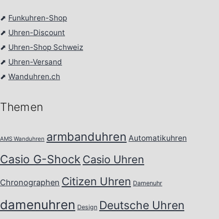
⬈
Funkuhren-Shop
⬈
Uhren-Discount
⬈
Uhren-Shop Schweiz
⬈
Uhren-Versand
⬈
Wanduhren.ch
Themen
armbanduhren
Automatikuhren
AMS Wanduhren
Casio G-Shock
Casio Uhren
Citizen Uhren
Chronographen
Damenuhr
damenuhren
Deutsche Uhren
Design