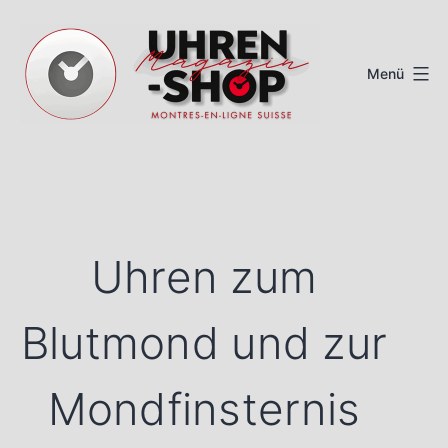
Zum
Inhalt
Menü
springen
Schweizer
Uhren
Magazin
Uhren zum
Blutmond und zur
Mondfinsternis