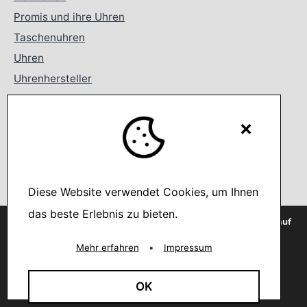
Promis und ihre Uhren
Taschenuhren
Uhren
Uhrenhersteller
Wanduhren
Wecker
×
Search
Diese Website verwendet Cookies, um Ihnen
Suchen …
das beste Erlebnis zu bieten.
Wir verwenden Cookies, um dir die bestmögliche Erfahrung auf
unserer Website zu bieten.
You can find out more about which cookies we are using or
Mehr erfahren
•
Impressum
switch them off in
settings
.
Akzeptieren
OK
Deutsch