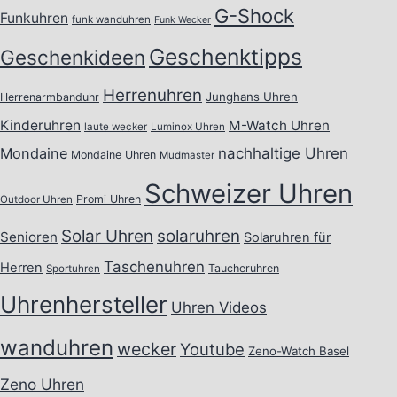
G-Shock
Funkuhren
funk wanduhren
Funk Wecker
Geschenktipps
Geschenkideen
Herrenuhren
Junghans Uhren
Herrenarmbanduhr
Kinderuhren
M-Watch Uhren
laute wecker
Luminox Uhren
Mondaine
nachhaltige Uhren
Mondaine Uhren
Mudmaster
Schweizer Uhren
Promi Uhren
Outdoor Uhren
Solar Uhren
solaruhren
Senioren
Solaruhren für
Taschenuhren
Herren
Taucheruhren
Sportuhren
Uhrenhersteller
Uhren Videos
wanduhren
wecker
Youtube
Zeno-Watch Basel
Zeno Uhren