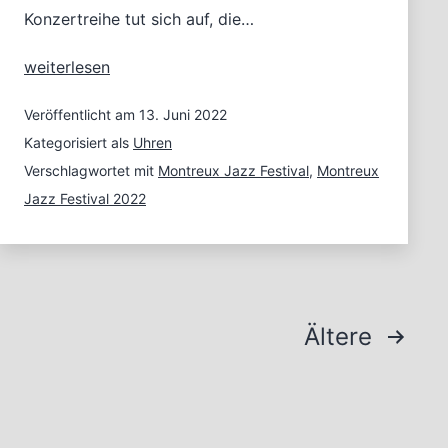
Konzertreihe tut sich auf, die…
In
weiterlesen
ist
–
Veröffentlicht am
13. Juni 2022
wer
Kategorisiert als
Uhren
dabei
Verschlagwortet mit
Montreux Jazz Festival
,
Montreux
ist:
Jazz Festival 2022
Das
Montreux
Jazz
Festival
Seitennummerierung
Ältere
der
Beiträge