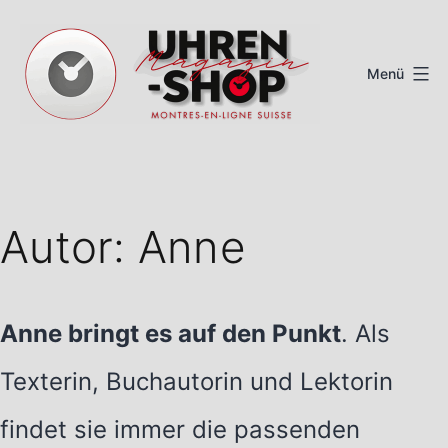
Zum
Inhalt
Menü
springen
Schweizer
Uhren
Magazin
Autor:
Anne
Anne bringt es auf den Punkt
. Als
Texterin, Buchautorin und Lektorin
findet sie immer die passenden