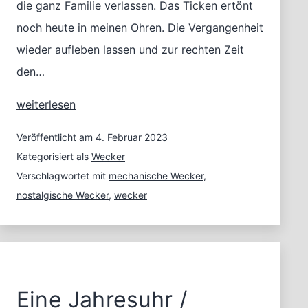
die ganz Familie verlassen. Das Ticken ertönt
noch heute in meinen Ohren. Die Vergangenheit
wieder aufleben lassen und zur rechten Zeit
den…
Erfolgreich
weiterlesen
in
den
Veröffentlicht am
4. Februar 2023
Tag
Kategorisiert als
Wecker
starten
Verschlagwortet mit
mechanische Wecker
,
dank
nostalgische Wecker
,
wecker
dem
mechanischen
Wecker
Eine Jahresuhr /