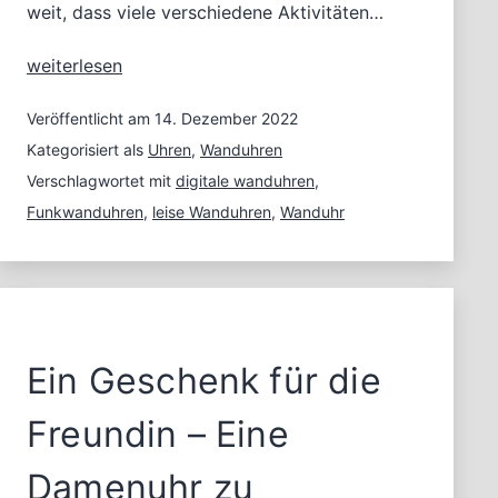
weit, dass viele verschiedene Aktivitäten…
Leise
weiterlesen
Wanduhren
in
Veröffentlicht am
14. Dezember 2022
einer
Kategorisiert als
Uhren
,
Wanduhren
stillen
Verschlagwortet mit
digitale wanduhren
,
Zeit
Funkwanduhren
,
leise Wanduhren
,
Wanduhr
Ein Geschenk für die
Freundin – Eine
Damenuhr zu