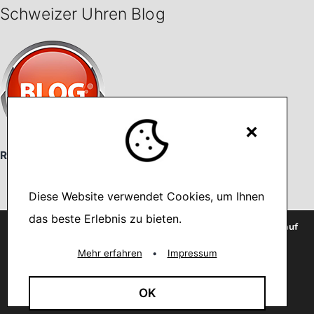
Schweizer Uhren Blog
×
Ratgeber, News & Tipps
Diese Website verwendet Cookies, um Ihnen
Français
Deutsch
das beste Erlebnis zu bieten.
Wir verwenden Cookies, um dir die bestmögliche Erfahrung auf
unserer Website zu bieten.
Categories
You can find out more about which cookies we are using or
Mehr erfahren
•
Impressum
switch them off in
settings
.
Bestseller
(64)
Akzeptieren
OK
Mode Fashion Tipps
(92)