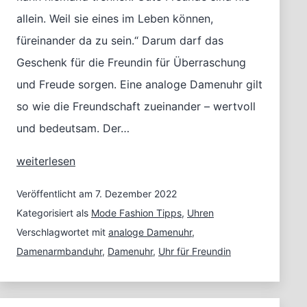
allein. Weil sie eines im Leben können,
füreinander da zu sein.“ Darum darf das
Geschenk für die Freundin für Überraschung
und Freude sorgen. Eine analoge Damenuhr gilt
so wie die Freundschaft zueinander – wertvoll
und bedeutsam. Der…
Ein
weiterlesen
Geschenk
für
Veröffentlicht am
7. Dezember 2022
die
Kategorisiert als
Mode Fashion Tipps
,
Uhren
Freundin
Verschlagwortet mit
analoge Damenuhr
,
–
Damenarmbanduhr
,
Damenuhr
,
Uhr für Freundin
Eine
Damenuhr
zu