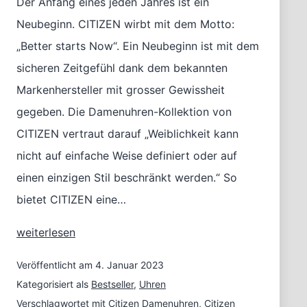
Der Anfang eines jeden Jahres ist ein
Neubeginn. CITIZEN wirbt mit dem Motto:
„Better starts Now“. Ein Neubeginn ist mit dem
sicheren Zeitgefühl dank dem bekannten
Markenhersteller mit grosser Gewissheit
gegeben. Die Damenuhren-Kollektion von
CITIZEN vertraut darauf „Weiblichkeit kann
nicht auf einfache Weise definiert oder auf
einen einzigen Stil beschränkt werden.“ So
bietet CITIZEN eine…
CITIZEN
weiterlesen
Damenuhren
stellt
Veröffentlicht am
4. Januar 2023
die
Kategorisiert als
Bestseller
,
Uhren
Frage:
Verschlagwortet mit
Citizen Damenuhren
,
Citizen