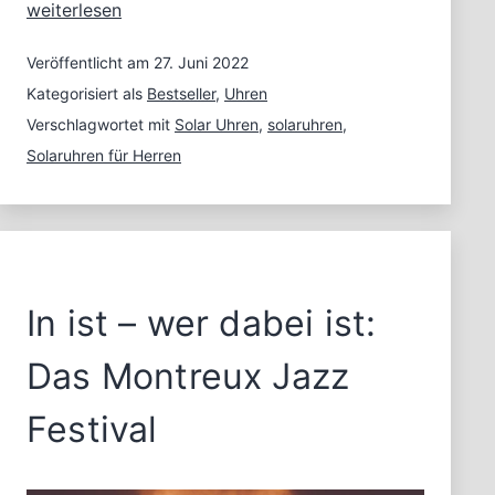
Solaruhren
weiterlesen
für
Herren
Veröffentlicht am
27. Juni 2022
–
Kategorisiert als
Bestseller
,
Uhren
Sie
Verschlagwortet mit
Solar Uhren
,
solaruhren
,
setzen
Solaruhren für Herren
auf
die
Kraft
der
Sonne
In ist – wer dabei ist:
Das Montreux Jazz
Festival