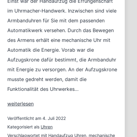
Einst war der Handaufzug die Errungenschaft
im Uhrmacher-Handwerk. Inzwischen sind viele
Armbanduhren für Sie mit dem passenden
Automatikwerk versehen. Durch das Bewegen
des Armens erhält eine mechanische Uhr mit
Automatik die Energie. Vorab war die
Aufzugskrone dafür bestimmt, die Armbanduhr
mit Energie zu versorgen. An der Aufzugskrone
musste gedreht werden, damit die
Funktionalität des Uhrwerkes…
Mechanische
weiterlesen
Uhren
für
Veröffentlicht am
4. Juli 2022
Sie
Kategorisiert als
Uhren
mit
Verschlagwortet mit
Handaufzug Uhren
,
mechanische