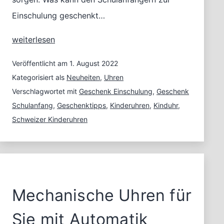
Einschulung geschenkt…
Eine
weiterlesen
originelle
Geschenkidee
Veröffentlicht am
1. August 2022
zur
Kategorisiert als
Neuheiten
,
Uhren
Einschulung
Verschlagwortet mit
Geschenk Einschulung
,
Geschenk
–
Schulanfang
,
Geschenktipps
,
Kinderuhren
,
Kinduhr
,
Eine
Schweizer Kinderuhren
Kinderuhr
Mechanische Uhren für
Sie mit Automatik