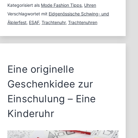
und
Kategorisiert als
Mode Fashion Tipps
,
Uhren
Älplerfest
Verschlagwortet mit
Eidgenössische Schwing- und
besuchen
Älplerfest
,
ESAF
,
Trachtenuhr
,
Trachtenuhren
und
eine
Trachtenuhr
tragen
Eine originelle
Geschenkidee zur
Einschulung – Eine
Kinderuhr