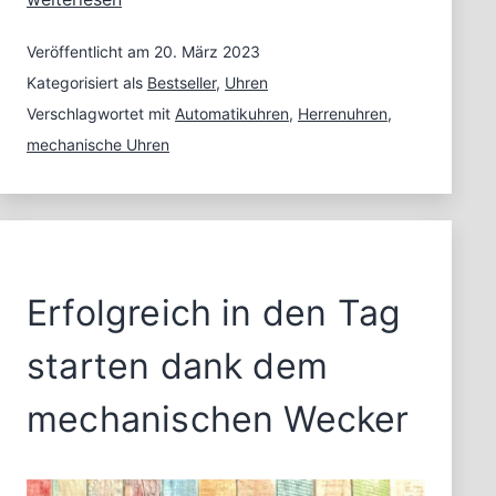
mechanische
Uhr
Veröffentlicht am
20. März 2023
mit
Kategorisiert als
Bestseller
,
Uhren
Automatik
Verschlagwortet mit
Automatikuhren
,
Herrenuhren
,
–
mechanische Uhren
Der
Favorit
der
Männerwelt
Erfolgreich in den Tag
starten dank dem
mechanischen Wecker