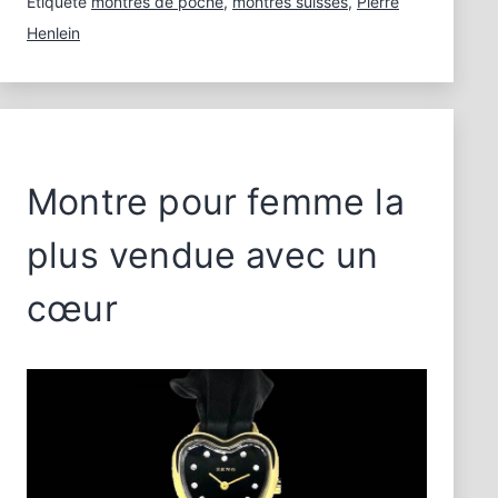
Étiqueté
montres de poche
,
montres suisses
,
Pierre
Henlein
Montre pour femme la
plus vendue avec un
cœur