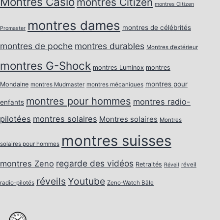
Montres Casio
montres Citizen
montres Citizen
montres dames
montres de célébrités
Promaster
montres de poche
montres durables
Montres d’extérieur
montres G-Shock
montres Luminox
montres
montres pour
Mondaine
montres Mudmaster
montres mécaniques
montres pour hommes
montres radio-
enfants
pilotées
montres solaires
Montres solaires
Montres
montres suisses
solaires pour hommes
regarde des vidéos
montres Zeno
Retraités
réveil
Réveil
réveils
Youtube
radio-pilotés
Zeno-Watch Bâle