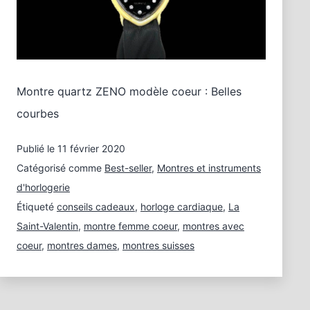
Montre quartz ZENO modèle coeur : Belles
courbes
Publié le
11 février 2020
Catégorisé comme
Best-seller
,
Montres et instruments
d'horlogerie
Étiqueté
conseils cadeaux
,
horloge cardiaque
,
La
Saint-Valentin
,
montre femme coeur
,
montres avec
coeur
,
montres dames
,
montres suisses