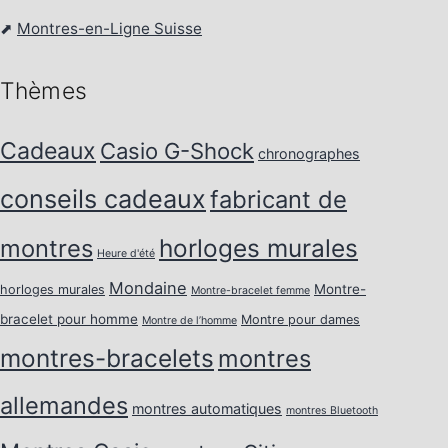
⬈
Montres-en-Ligne Suisse
Thèmes
Cadeaux
Casio G-Shock
chronographes
conseils cadeaux
fabricant de
horloges murales
montres
Heure d'été
Mondaine
Montre-
horloges murales
Montre-bracelet femme
bracelet pour homme
Montre pour dames
Montre de l’homme
montres-bracelets
montres
allemandes
montres automatiques
montres Bluetooth