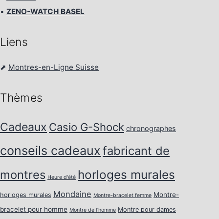
•
ZENO-WATCH BASEL
Liens
⬈
Montres-en-Ligne Suisse
Thèmes
Cadeaux
Casio G-Shock
chronographes
conseils cadeaux
fabricant de
horloges murales
montres
Heure d'été
Mondaine
Montre-
horloges murales
Montre-bracelet femme
bracelet pour homme
Montre pour dames
Montre de l’homme