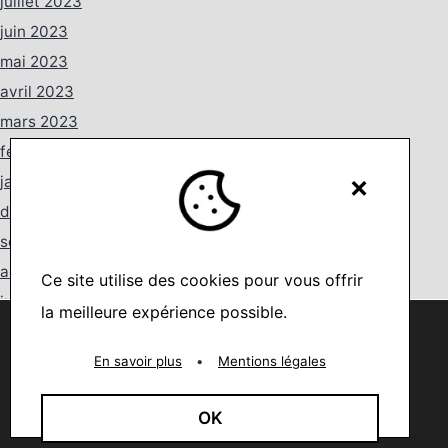
juillet 2023
juin 2023
mai 2023
avril 2023
mars 2023
février 2023
×
janvier 2023
décembre 2022
septembre 2022
août 2022
Ce site utilise des cookies pour vous offrir
juillet 2022
la meilleure expérience possible.
Nous utilisons des cookies pour vous offrir la meilleure
juin 2022
expérience sur notre site.
You can find out more about which cookies we are using or
mai 2022
En savoir plus
•
Mentions légales
switch them off in
settings
.
avril 2022
Accepter
OK
mars 2022