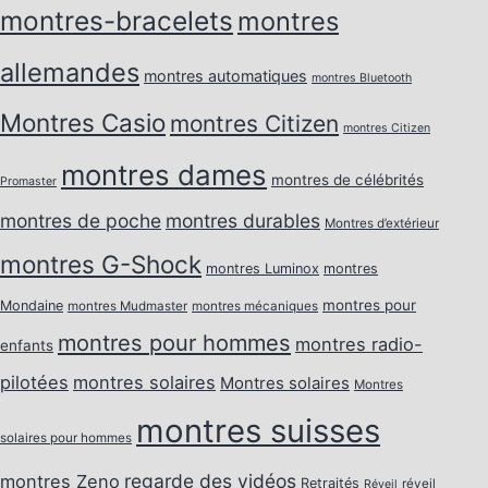
montres-bracelets
montres
allemandes
montres automatiques
montres Bluetooth
Montres Casio
montres Citizen
montres Citizen
montres dames
montres de célébrités
Promaster
montres de poche
montres durables
Montres d’extérieur
montres G-Shock
montres Luminox
montres
montres pour
Mondaine
montres Mudmaster
montres mécaniques
montres pour hommes
montres radio-
enfants
pilotées
montres solaires
Montres solaires
Montres
montres suisses
solaires pour hommes
regarde des vidéos
montres Zeno
Retraités
réveil
Réveil