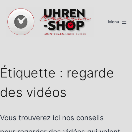
Aller
au
Menu
contenu
Magazine
de
montres
Étiquette :
regarde
suisses
des vidéos
Vous trouverez ici nos conseils
pour regarder des vidéos qui valent