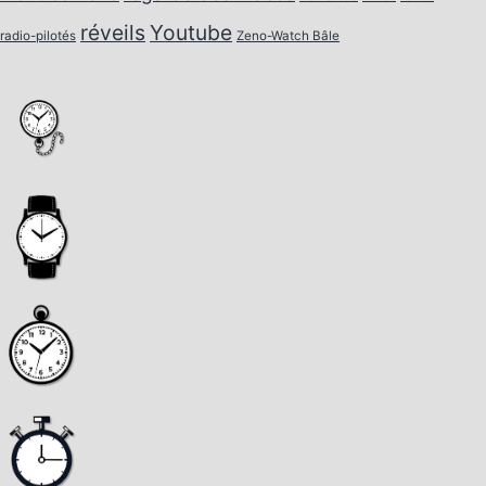
réveils
Youtube
radio-pilotés
Zeno-Watch Bâle