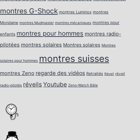
montres G-Shock
montres Luminox
montres
montres pour
Mondaine
montres Mudmaster
montres mécaniques
montres pour hommes
montres radio-
enfants
pilotées
montres solaires
Montres solaires
Montres
montres suisses
solaires pour hommes
regarde des vidéos
montres Zeno
Retraités
réveil
Réveil
réveils
Youtube
radio-pilotés
Zeno-Watch Bâle