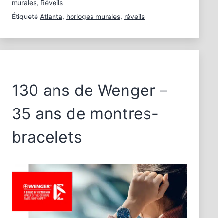
horloges
murales
,
Réveils
et
Étiqueté
Atlanta
,
horloges murales
,
réveils
réveils
130 ans de Wenger –
35 ans de montres-
bracelets