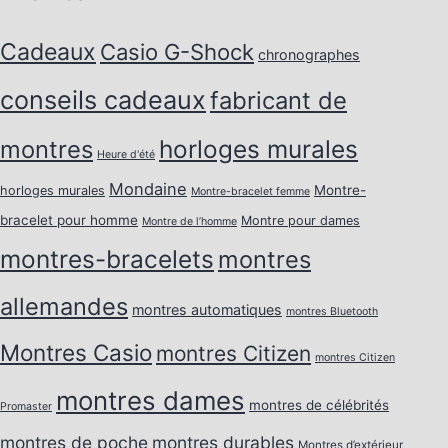
Cadeaux
Casio G-Shock
chronographes
conseils cadeaux
fabricant de
horloges murales
montres
Heure d'été
Mondaine
Montre-
horloges murales
Montre-bracelet femme
bracelet pour homme
Montre pour dames
Montre de l’homme
montres-bracelets
montres
allemandes
montres automatiques
montres Bluetooth
Montres Casio
montres Citizen
montres Citizen
montres dames
montres de célébrités
Promaster
montres de poche
montres durables
Montres d’extérieur