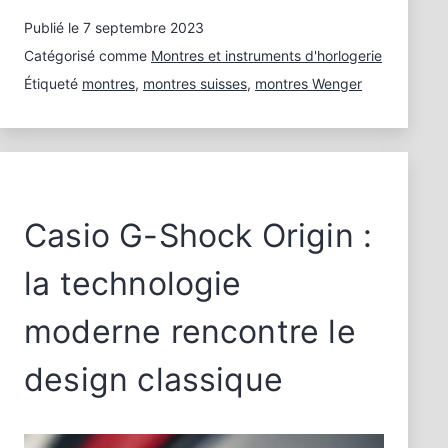
ans
Publié le
7 septembre 2023
de
Wenger
Catégorisé comme
Montres et instruments d'horlogerie
–
Étiqueté
montres
,
montres suisses
,
montres Wenger
35
ans
de
montres-
bracelets
Casio G-Shock Origin :
la technologie
moderne rencontre le
design classique