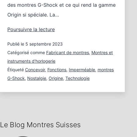
des montres G-Shock et ce qui rend la gamme
Origin si spéciale. La…
Casio
Poursuivre la lecture
G-
Publié le
5 septembre 2023
Shock
Origin
Catégorisé comme
Fabricant de montres
,
Montres et
:
instruments d'horlogerie
la
Étiqueté
Concevoir
,
Fonctions
,
Imperméable
,
montres
technologie
G-Shock
,
Nostalgie
,
Origine
,
Technologie
moderne
rencontre
le
design
classique
Le Blog Montres Suisses