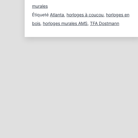
mondiale
murales
du
Étiqueté
Atlanta
,
horloges à coucou
,
horloges en
bois
bois
,
horloges murales AMS
,
TFA Dostmann