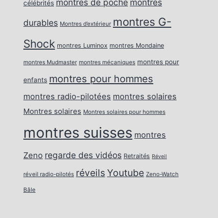
montres de poche
montres
célébrités
montres G-
durables
Montres d’extérieur
Shock
montres Luminox
montres Mondaine
montres pour
montres Mudmaster
montres mécaniques
montres pour hommes
enfants
montres radio-pilotées
montres solaires
Montres solaires
Montres solaires pour hommes
montres suisses
montres
regarde des vidéos
Zeno
Retraités
Réveil
réveils
Youtube
réveil radio-pilotés
Zeno-Watch
Bâle