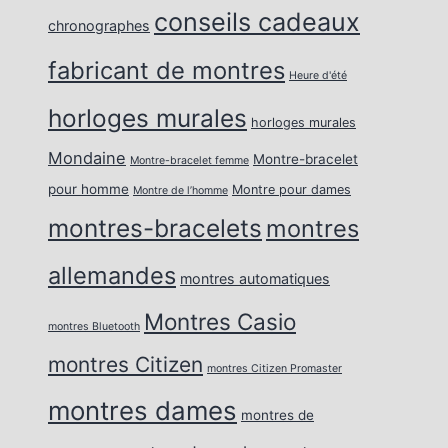
conseils cadeaux
chronographes
fabricant de montres
Heure d'été
horloges murales
horloges murales
Mondaine
Montre-bracelet
Montre-bracelet femme
pour homme
Montre pour dames
Montre de l’homme
montres-bracelets
montres
allemandes
montres automatiques
Montres Casio
montres Bluetooth
montres Citizen
montres Citizen Promaster
montres dames
montres de