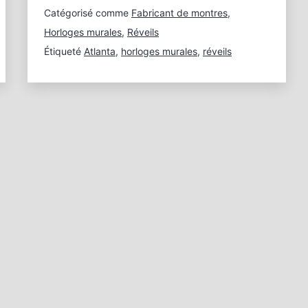
horloges
Catégorisé comme
Fabricant de montres
,
et
Horloges murales
,
Réveils
réveils
Étiqueté
Atlanta
,
horloges murales
,
réveils