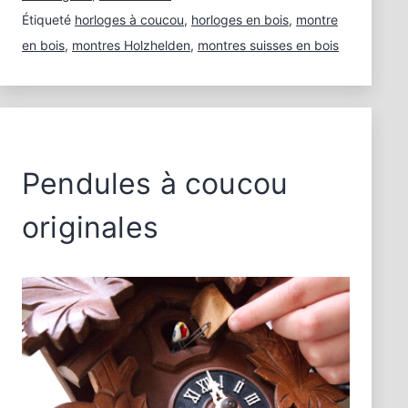
Étiqueté
horloges à coucou
,
horloges en bois
,
montre
en bois
,
montres Holzhelden
,
montres suisses en bois
Pendules à coucou
originales