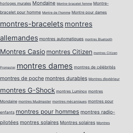
Mondaine
Montre-
horloges murales
Montre-bracelet femme
bracelet pour homme
Montre pour dames
Montre de l’homme
montres-bracelets
montres
allemandes
montres automatiques
montres Bluetooth
Montres Casio
montres Citizen
montres Citizen
montres dames
montres de célébrités
Promaster
montres de poche
montres durables
Montres d’extérieur
montres G-Shock
montres Luminox
montres
montres pour
Mondaine
montres Mudmaster
montres mécaniques
montres pour hommes
montres radio-
enfants
pilotées
montres solaires
Montres solaires
Montres