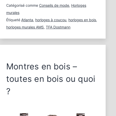
Journée
Catégorisé comme
Conseils de mode
,
Horloges
mondiale
murales
du
Étiqueté
Atlanta
,
horloges à coucou
,
horloges en bois
,
bois
horloges murales AMS
,
TFA Dostmann
Montres en bois –
toutes en bois ou quoi
?