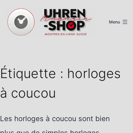
Aller
au
Menu
contenu
Magazine
de
montres
Étiquette :
horloges
suisses
à coucou
Les horloges à coucou sont bien
plus que de simples horloges