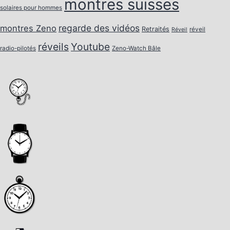
montres suisses
solaires pour hommes
regarde des vidéos
montres Zeno
Retraités
réveil
Réveil
réveils
Youtube
radio-pilotés
Zeno-Watch Bâle