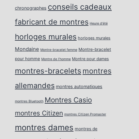
conseils cadeaux
chronographes
fabricant de montres
Heure d'été
horloges murales
horloges murales
Mondaine
Montre-bracelet
Montre-bracelet femme
pour homme
Montre pour dames
Montre de l’homme
montres-bracelets
montres
allemandes
montres automatiques
Montres Casio
montres Bluetooth
montres Citizen
montres Citizen Promaster
montres dames
montres de