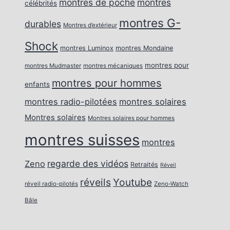
montres de poche
montres
célébrités
montres G-
durables
Montres d’extérieur
Shock
montres Luminox
montres Mondaine
montres pour
montres Mudmaster
montres mécaniques
montres pour hommes
enfants
montres radio-pilotées
montres solaires
Montres solaires
Montres solaires pour hommes
montres suisses
montres
regarde des vidéos
Zeno
Retraités
Réveil
réveils
Youtube
réveil radio-pilotés
Zeno-Watch
Bâle