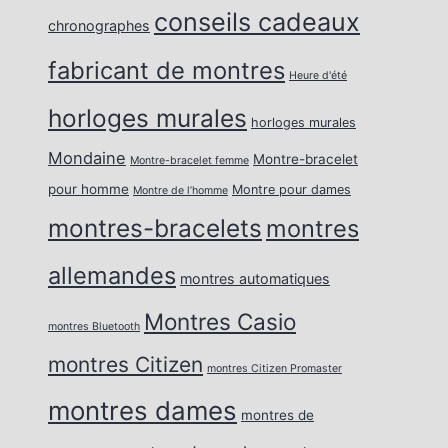
conseils cadeaux
chronographes
fabricant de montres
Heure d'été
horloges murales
horloges murales
Mondaine
Montre-bracelet
Montre-bracelet femme
pour homme
Montre pour dames
Montre de l’homme
montres-bracelets
montres
allemandes
montres automatiques
Montres Casio
montres Bluetooth
montres Citizen
montres Citizen Promaster
montres dames
montres de