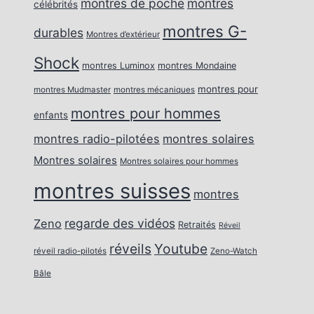
montres de poche
montres
célébrités
montres G-
durables
Montres d’extérieur
Shock
montres Luminox
montres Mondaine
montres pour
montres Mudmaster
montres mécaniques
montres pour hommes
enfants
montres radio-pilotées
montres solaires
Montres solaires
Montres solaires pour hommes
montres suisses
montres
regarde des vidéos
Zeno
Retraités
Réveil
réveils
Youtube
réveil radio-pilotés
Zeno-Watch
Bâle