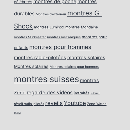
montres de poche
montres
célébrités
montres G-
durables
Montres d’extérieur
Shock
montres Luminox
montres Mondaine
montres pour
montres Mudmaster
montres mécaniques
montres pour hommes
enfants
montres radio-pilotées
montres solaires
Montres solaires
Montres solaires pour hommes
montres suisses
montres
regarde des vidéos
Zeno
Retraités
Réveil
réveils
Youtube
réveil radio-pilotés
Zeno-Watch
Bâle