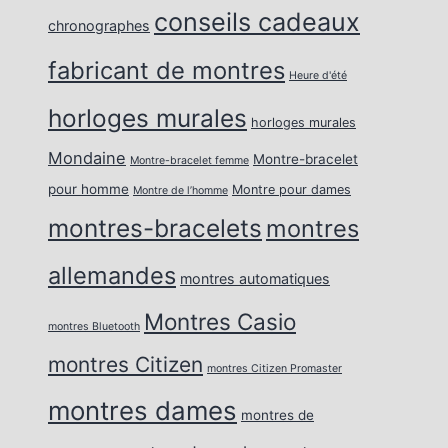
conseils cadeaux
chronographes
fabricant de montres
Heure d'été
horloges murales
horloges murales
Mondaine
Montre-bracelet
Montre-bracelet femme
pour homme
Montre pour dames
Montre de l’homme
montres-bracelets
montres
allemandes
montres automatiques
Montres Casio
montres Bluetooth
montres Citizen
montres Citizen Promaster
montres dames
montres de