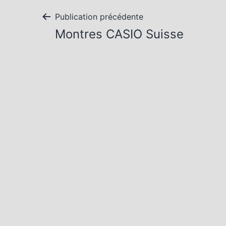
Navigation
Publication précédente
Montres CASIO Suisse
de
l’article