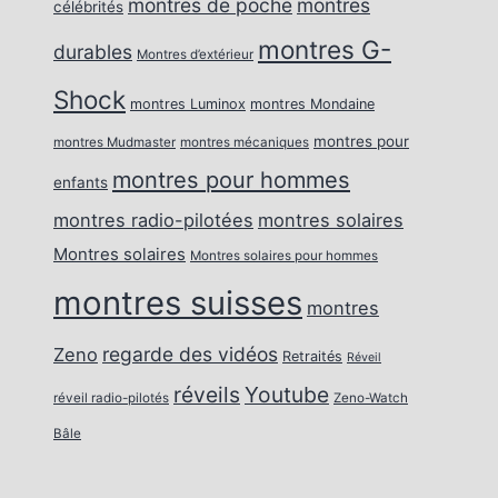
montres de poche
montres
célébrités
montres G-
durables
Montres d’extérieur
Shock
montres Luminox
montres Mondaine
montres pour
montres Mudmaster
montres mécaniques
montres pour hommes
enfants
montres radio-pilotées
montres solaires
Montres solaires
Montres solaires pour hommes
montres suisses
montres
regarde des vidéos
Zeno
Retraités
Réveil
réveils
Youtube
réveil radio-pilotés
Zeno-Watch
Bâle