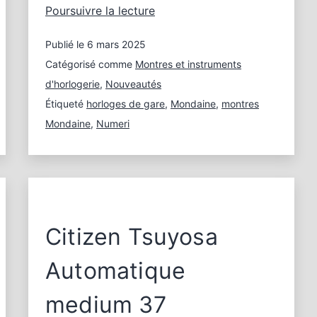
Montres
Poursuivre la lecture
de
Publié le
6 mars 2025
la
gare
Catégorisé comme
Montres et instruments
Mondaine
d'horlogerie
,
Nouveautés
Numeri
Étiqueté
horloges de gare
,
Mondaine
,
montres
avec
Mondaine
,
Numeri
chiffres
Citizen Tsuyosa
Automatique
medium 37