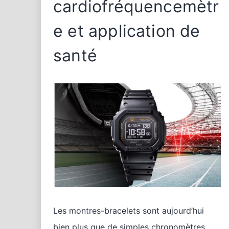
cardiofréquencemètr
e et application de
santé
Les montres-bracelets sont aujourd’hui
bien plus que de simples chronomètres.