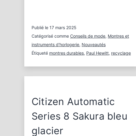
pour
la
Journée
Mondiale
Publié le
17 mars 2025
du
Catégorisé comme
Conseils de mode
,
Montres et
recyclage
instruments d'horlogerie
,
Nouveautés
Étiqueté
montres durables
,
Paul Hewitt
,
recyclage
Citizen Automatic
Series 8 Sakura bleu
glacier