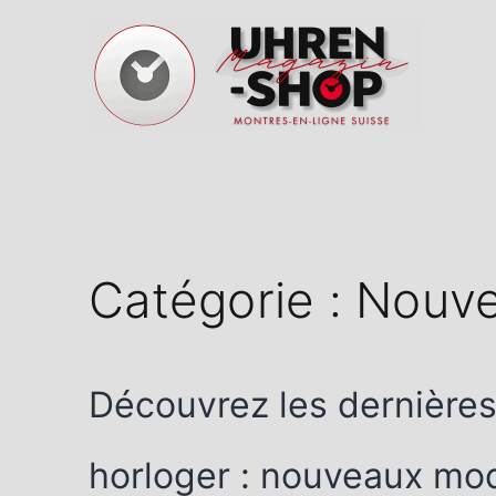
Aller
au
contenu
Magazine
de
montres
suisses
Catégorie :
Nouve
Découvrez les dernière
horloger : nouveaux mod