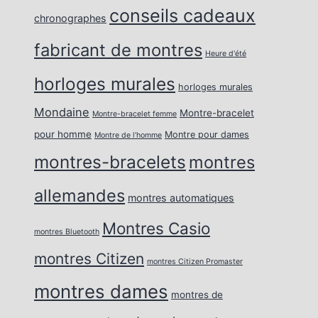
conseils cadeaux
chronographes
fabricant de montres
Heure d'été
horloges murales
horloges murales
Mondaine
Montre-bracelet
Montre-bracelet femme
pour homme
Montre pour dames
Montre de l’homme
montres-bracelets
montres
allemandes
montres automatiques
Montres Casio
montres Bluetooth
montres Citizen
montres Citizen Promaster
montres dames
montres de