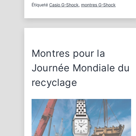
:
Étiqueté
Casio G-Shock
,
montres G-Shock
Casio
G-
Shock
avec
cardiofréquencemètre
et
Montres pour la
application
de
Journée Mondiale du
santé
recyclage