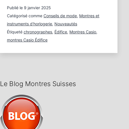
Edifice
Publié le
9 janvier 2025
–
Montres
Catégorisé comme
Conseils de mode
,
Montres et
multifonctions
instruments d'horlogerie
,
Nouveautés
intelligentes
Étiqueté
chronographes
,
Édifice
,
Montres Casio
,
montres Casio Édifice
Le Blog Montres Suisses