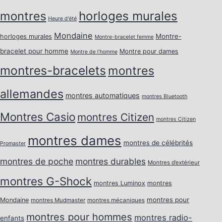
horloges murales
montres
Heure d'été
Mondaine
Montre-
horloges murales
Montre-bracelet femme
bracelet pour homme
Montre pour dames
Montre de l’homme
montres-bracelets
montres
allemandes
montres automatiques
montres Bluetooth
Montres Casio
montres Citizen
montres Citizen
montres dames
montres de célébrités
Promaster
montres de poche
montres durables
Montres d’extérieur
montres G-Shock
montres Luminox
montres
montres pour
Mondaine
montres Mudmaster
montres mécaniques
montres pour hommes
montres radio-
enfants