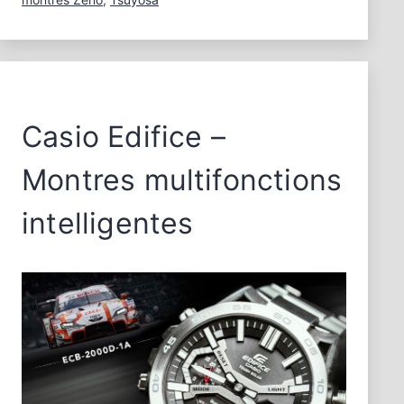
fées
2025
Casio Edifice –
Montres multifonctions
intelligentes