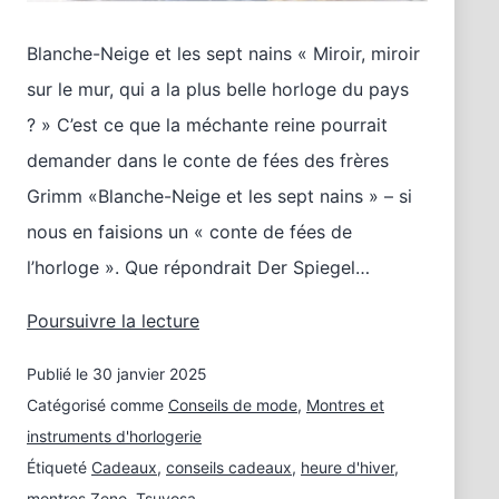
Blanche-Neige et les sept nains « Miroir, miroir
sur le mur, qui a la plus belle horloge du pays
? » C’est ce que la méchante reine pourrait
demander dans le conte de fées des frères
Grimm «Blanche-Neige et les sept nains » – si
nous en faisions un « conte de fées de
l’horloge ». Que répondrait Der Spiegel…
Montres
Poursuivre la lecture
comme
Publié le
30 janvier 2025
au
pays
Catégorisé comme
Conseils de mode
,
Montres et
des
instruments d'horlogerie
contes
Étiqueté
Cadeaux
,
conseils cadeaux
,
heure d'hiver
,
de
montres Zeno
,
Tsuyosa