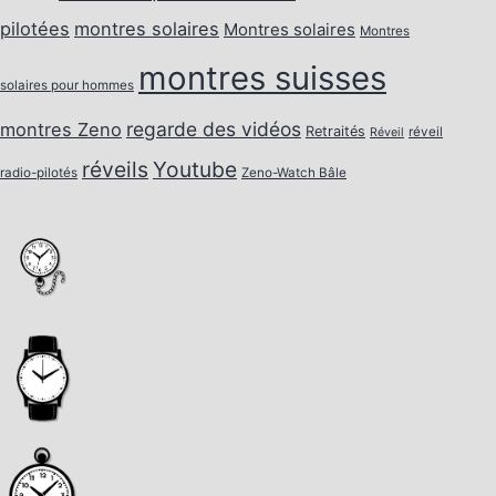
pilotées
montres solaires
Montres solaires
Montres
montres suisses
solaires pour hommes
regarde des vidéos
montres Zeno
Retraités
réveil
Réveil
réveils
Youtube
radio-pilotés
Zeno-Watch Bâle