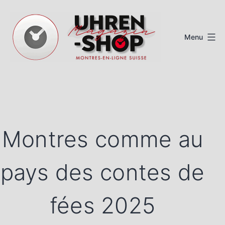
Aller
au
Menu
contenu
Magazine
de
montres
suisses
Montres comme au
pays des contes de
fées 2025