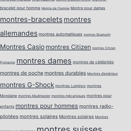
bracelet pour homme
Montre pour dames
Montre de l’homme
montres-bracelets
montres
allemandes
montres automatiques
montres Bluetooth
Montres Casio
montres Citizen
montres Citizen
montres dames
montres de célébrités
Promaster
montres de poche
montres durables
Montres d’extérieur
montres G-Shock
montres Luminox
montres
montres pour
Mondaine
montres Mudmaster
montres mécaniques
montres pour hommes
montres radio-
enfants
pilotées
montres solaires
Montres solaires
Montres
montres suisses