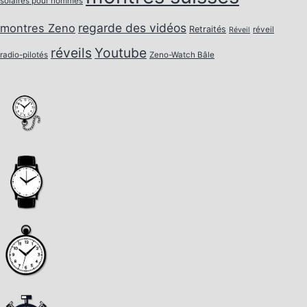
solaires pour hommes
regarde des vidéos
montres Zeno
Retraités
réveil
Réveil
réveils
Youtube
radio-pilotés
Zeno-Watch Bâle