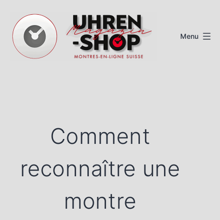
Aller
au
Menu
contenu
Magazine
de
montres
suisses
Comment
reconnaître une
montre