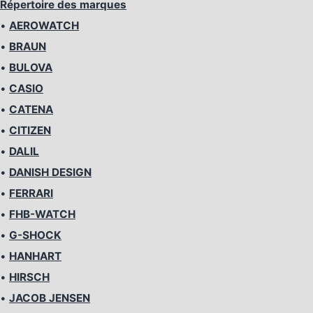
Répertoire des marques
•
AEROWATCH
•
BRAUN
•
BULOVA
•
CASIO
•
CATENA
•
CITIZEN
•
DALIL
•
DANISH DESIGN
•
FERRARI
•
FHB-WATCH
•
G-SHOCK
•
HANHART
•
HIRSCH
•
JACOB JENSEN