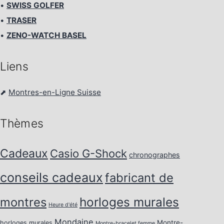
•
SWISS GOLFER
•
TRASER
•
ZENO-WATCH BASEL
Liens
⬈
Montres-en-Ligne Suisse
Thèmes
Cadeaux
Casio G-Shock
chronographes
conseils cadeaux
fabricant de
horloges murales
montres
Heure d'été
Mondaine
Montre-
horloges murales
Montre-bracelet femme