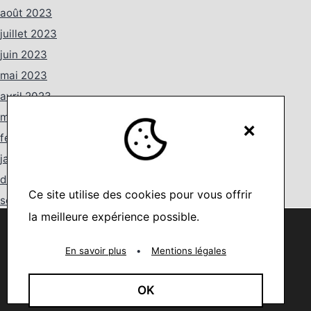
août 2023
juillet 2023
juin 2023
mai 2023
avril 2023
mars 2023
×
février 2023
janvier 2023
décembre 2022
Ce site utilise des cookies pour vous offrir
septembre 2022
la meilleure expérience possible.
août 2022
Nous utilisons des cookies pour vous offrir la meilleure
expérience sur notre site.
juillet 2022
You can find out more about which cookies we are using or
En savoir plus
•
Mentions légales
switch them off in
settings
.
juin 2022
mai 2022
Accepter
OK
avril 2022