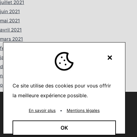
juillet 2021
juin 2021
mai 2021
avril 2021
mars 2021
février 2021
×
janvier 2021
décembre 2020
novembre 2020
octobre 2020
Ce site utilise des cookies pour vous offrir
septembre 2020
la meilleure expérience possible.
Nous utilisons des cookies pour vous offrir la meilleure
août 2020
expérience sur notre site.
You can find out more about which cookies we are using or
En savoir plus
•
Mentions légales
juillet 2020
switch them off in
settings
.
juin 2020
Accepter
OK
mai 2020