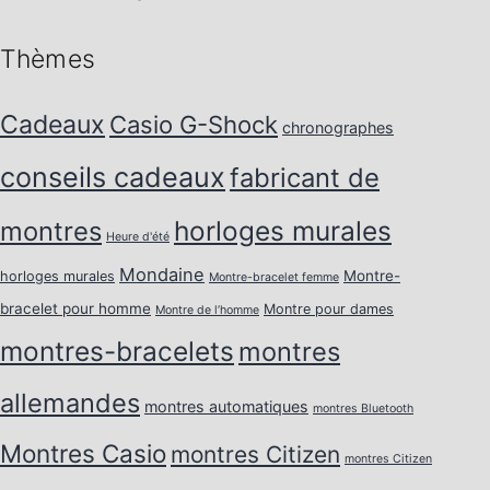
Thèmes
Cadeaux
Casio G-Shock
chronographes
conseils cadeaux
fabricant de
horloges murales
montres
Heure d'été
Mondaine
Montre-
horloges murales
Montre-bracelet femme
bracelet pour homme
Montre pour dames
Montre de l’homme
montres-bracelets
montres
allemandes
montres automatiques
montres Bluetooth
Montres Casio
montres Citizen
montres Citizen