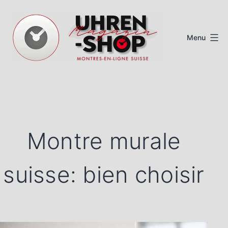
Aller
au
Menu
contenu
Magazine
de
montres
suisses
Montre murale
suisse: bien choisir