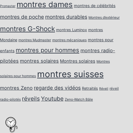
montres dames
montres de célébrités
Promaster
montres de poche
montres durables
Montres d’extérieur
montres G-Shock
montres Luminox
montres
montres pour
Mondaine
montres Mudmaster
montres mécaniques
montres pour hommes
montres radio-
enfants
pilotées
montres solaires
Montres solaires
Montres
montres suisses
solaires pour hommes
regarde des vidéos
montres Zeno
Retraités
réveil
Réveil
réveils
Youtube
radio-pilotés
Zeno-Watch Bâle