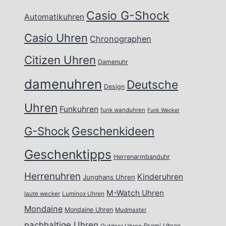
Casio G-Shock
Automatikuhren
Casio Uhren
Chronographen
Citizen Uhren
Damenuhr
damenuhren
Deutsche
Design
Uhren
Funkuhren
funk wanduhren
Funk Wecker
Geschenkideen
G-Shock
Geschenktipps
Herrenarmbanduhr
Herrenuhren
Kinderuhren
Junghans Uhren
M-Watch Uhren
laute wecker
Luminox Uhren
Mondaine
Mondaine Uhren
Mudmaster
nachhaltige Uhren
Promi Uhren