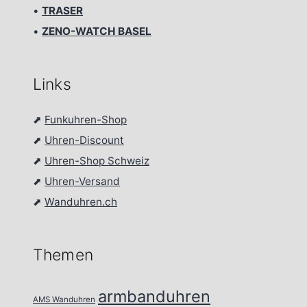
•
TRASER
•
ZENO-WATCH BASEL
Links
⬈
Funkuhren-Shop
⬈
Uhren-Discount
⬈
Uhren-Shop Schweiz
⬈
Uhren-Versand
⬈
Wanduhren.ch
Themen
armbanduhren
AMS Wanduhren