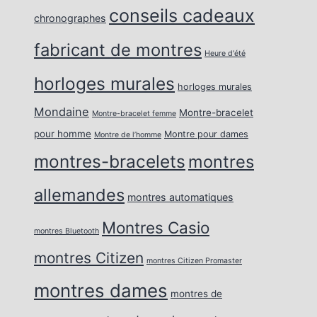
conseils cadeaux
chronographes
fabricant de montres
Heure d'été
horloges murales
horloges murales
Mondaine
Montre-bracelet
Montre-bracelet femme
pour homme
Montre pour dames
Montre de l’homme
montres-bracelets
montres
allemandes
montres automatiques
Montres Casio
montres Bluetooth
montres Citizen
montres Citizen Promaster
montres dames
montres de