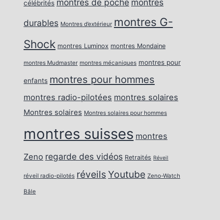
montres de poche
montres
célébrités
montres G-
durables
Montres d’extérieur
Shock
montres Luminox
montres Mondaine
montres pour
montres Mudmaster
montres mécaniques
montres pour hommes
enfants
montres radio-pilotées
montres solaires
Montres solaires
Montres solaires pour hommes
montres suisses
montres
regarde des vidéos
Zeno
Retraités
Réveil
réveils
Youtube
réveil radio-pilotés
Zeno-Watch
Bâle