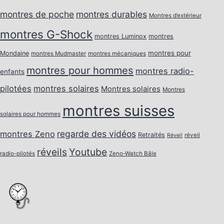
montres de poche
montres durables
Montres d’extérieur
montres G-Shock
montres Luminox
montres
montres pour
Mondaine
montres Mudmaster
montres mécaniques
montres pour hommes
montres radio-
enfants
pilotées
montres solaires
Montres solaires
Montres
montres suisses
solaires pour hommes
regarde des vidéos
montres Zeno
Retraités
réveil
Réveil
réveils
Youtube
radio-pilotés
Zeno-Watch Bâle