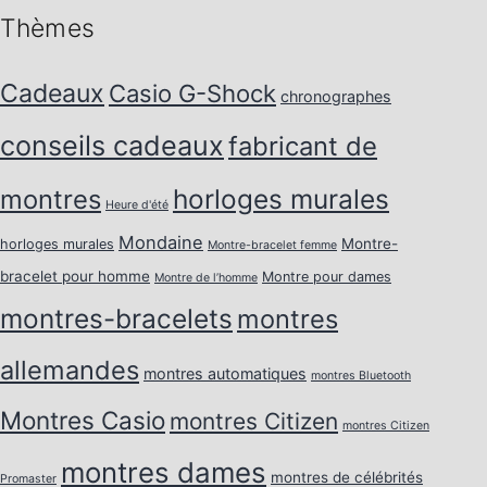
Thèmes
Cadeaux
Casio G-Shock
chronographes
conseils cadeaux
fabricant de
horloges murales
montres
Heure d'été
Mondaine
Montre-
horloges murales
Montre-bracelet femme
bracelet pour homme
Montre pour dames
Montre de l’homme
montres-bracelets
montres
allemandes
montres automatiques
montres Bluetooth
Montres Casio
montres Citizen
montres Citizen
montres dames
montres de célébrités
Promaster