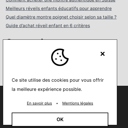
Meilleurs réveils enfants éducatifs pour apprendre
Quel diamètre montre poignet choisir selon sa taille ?
Guide d’achat réveil enfant en 6 critères
Categories
×
Best-seller
Célébrités et leurs montres
Conseils de mode
Ce site utilise des cookies pour vous offrir
Fabricant de montres
la meilleure expérience possible.
Horloges murales
Nous utilisons des cookies pour vous offrir la meilleure
expérience sur notre site.
Montres de poche
You can find out more about which cookies we are using or
En savoir plus
•
Mentions légales
switch them off in
settings
.
Montres et instruments d'horlogerie
Nouveautés
Accepter
OK
Réveils