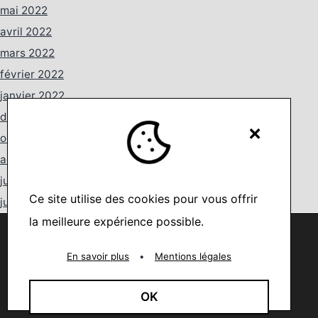
mai 2022
avril 2022
mars 2022
février 2022
janvier 2022
décembre 2021
×
octobre 2021
août 2021
juillet 2021
Ce site utilise des cookies pour vous offrir
juin 2021
la meilleure expérience possible.
mai 2021
Nous utilisons des cookies pour vous offrir la meilleure
expérience sur notre site.
avril 2021
You can find out more about which cookies we are using or
En savoir plus
•
Mentions légales
mars 2021
switch them off in
settings
.
février 2021
Accepter
OK
janvier 2021