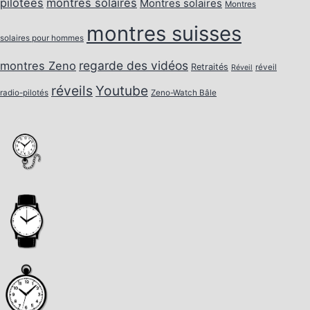
pilotées
montres solaires
Montres solaires
Montres
montres suisses
solaires pour hommes
regarde des vidéos
montres Zeno
Retraités
réveil
Réveil
réveils
Youtube
radio-pilotés
Zeno-Watch Bâle