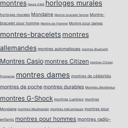
horloges murales
montres
Heure d'été
Mondaine
Montre-
horloges murales
Montre-bracelet femme
bracelet pour homme
Montre pour dames
Montre de l’homme
montres-bracelets
montres
allemandes
montres automatiques
montres Bluetooth
Montres Casio
montres Citizen
montres Citizen
montres dames
montres de célébrités
Promaster
montres de poche
montres durables
Montres d’extérieur
montres G-Shock
montres Luminox
montres
montres pour
Mondaine
montres Mudmaster
montres mécaniques
montres pour hommes
montres radio-
enfants