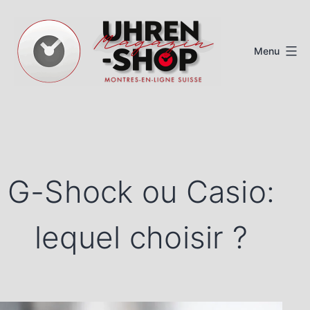
Aller
au
Menu
contenu
Magazine
de
montres
suisses
G-Shock ou Casio:
lequel choisir ?