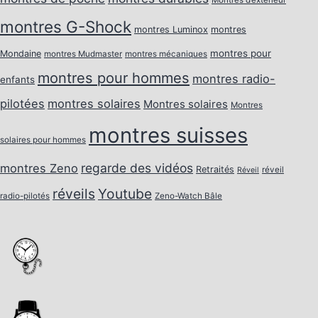
Montres d’extérieur
montres G-Shock
montres Luminox
montres
montres pour
Mondaine
montres Mudmaster
montres mécaniques
montres pour hommes
montres radio-
enfants
pilotées
montres solaires
Montres solaires
Montres
montres suisses
solaires pour hommes
regarde des vidéos
montres Zeno
Retraités
réveil
Réveil
réveils
Youtube
radio-pilotés
Zeno-Watch Bâle