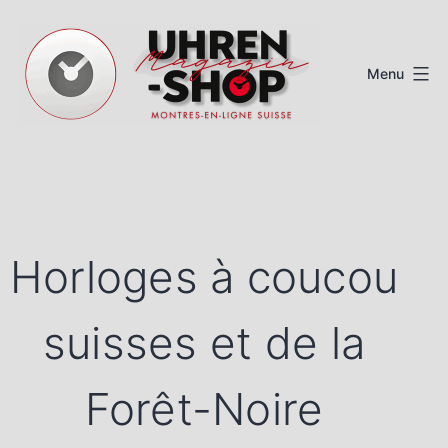
Aller
au
Menu
contenu
Magazine
de
montres
suisses
Horloges à coucou
suisses et de la
Forêt-Noire