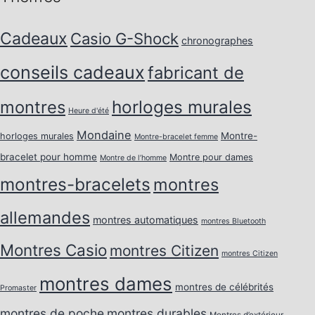
Cadeaux
Casio G-Shock
chronographes
conseils cadeaux
fabricant de
horloges murales
montres
Heure d'été
Mondaine
Montre-
horloges murales
Montre-bracelet femme
bracelet pour homme
Montre pour dames
Montre de l’homme
montres-bracelets
montres
allemandes
montres automatiques
montres Bluetooth
Montres Casio
montres Citizen
montres Citizen
montres dames
montres de célébrités
Promaster
montres de poche
montres durables