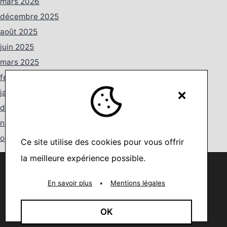
mars 2026
décembre 2025
août 2025
juin 2025
mars 2025
février 2025
×
janvier 2025
décembre 2024
novembre 2024
octobre 2024
Ce site utilise des cookies pour vous offrir
septembre 2024
la meilleure expérience possible.
Nous utilisons des cookies pour vous offrir la meilleure
août 2024
expérience sur notre site.
You can find out more about which cookies we are using or
En savoir plus
•
Mentions légales
juillet 2024
switch them off in
settings
.
juin 2024
Accepter
OK
mai 2024