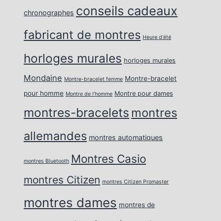
conseils cadeaux
chronographes
fabricant de montres
Heure d'été
horloges murales
horloges murales
Mondaine
Montre-bracelet
Montre-bracelet femme
pour homme
Montre pour dames
Montre de l’homme
montres-bracelets
montres
allemandes
montres automatiques
Montres Casio
montres Bluetooth
montres Citizen
montres Citizen Promaster
montres dames
montres de