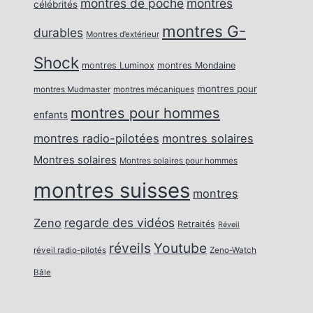
montres de poche
montres
célébrités
montres G-
durables
Montres d’extérieur
Shock
montres Luminox
montres Mondaine
montres pour
montres Mudmaster
montres mécaniques
montres pour hommes
enfants
montres radio-pilotées
montres solaires
Montres solaires
Montres solaires pour hommes
montres suisses
montres
regarde des vidéos
Zeno
Retraités
Réveil
réveils
Youtube
réveil radio-pilotés
Zeno-Watch
Bâle