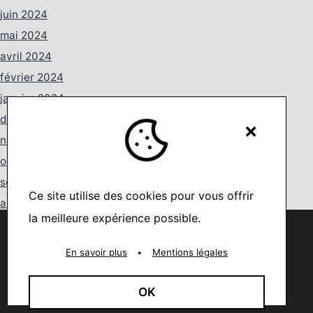
juin 2024
mai 2024
avril 2024
février 2024
janvier 2024
décembre 2023
×
novembre 2023
octobre 2023
septembre 2023
Ce site utilise des cookies pour vous offrir
août 2023
la meilleure expérience possible.
juillet 2023
Nous utilisons des cookies pour vous offrir la meilleure
expérience sur notre site.
juin 2023
You can find out more about which cookies we are using or
En savoir plus
•
Mentions légales
switch them off in
settings
.
mai 2023
avril 2023
Accepter
OK
mars 2023