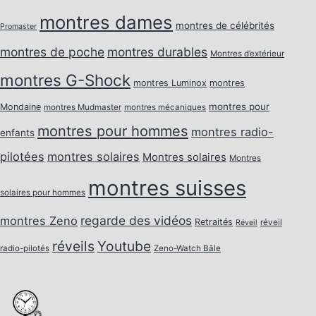
montres dames
montres de célébrités
Promaster
montres de poche
montres durables
Montres d’extérieur
montres G-Shock
montres Luminox
montres
montres pour
Mondaine
montres Mudmaster
montres mécaniques
montres pour hommes
montres radio-
enfants
pilotées
montres solaires
Montres solaires
Montres
montres suisses
solaires pour hommes
regarde des vidéos
montres Zeno
Retraités
réveil
Réveil
réveils
Youtube
radio-pilotés
Zeno-Watch Bâle