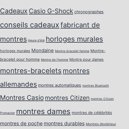
Cadeaux
Casio G-Shock
chronographes
conseils cadeaux
fabricant de
horloges murales
montres
Heure d'été
Mondaine
Montre-
horloges murales
Montre-bracelet femme
bracelet pour homme
Montre pour dames
Montre de l’homme
montres-bracelets
montres
allemandes
montres automatiques
montres Bluetooth
Montres Casio
montres Citizen
montres Citizen
montres dames
montres de célébrités
Promaster
montres de poche
montres durables
Montres d’extérieur