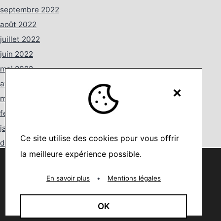
septembre 2022
août 2022
juillet 2022
juin 2022
mai 2022
avril 2022
×
mars 2022
février 2022
janvier 2022
Ce site utilise des cookies pour vous offrir
décembre 2021
la meilleure expérience possible.
octobre 2021
Nous utilisons des cookies pour vous offrir la meilleure
expérience sur notre site.
août 2021
You can find out more about which cookies we are using or
En savoir plus
•
Mentions légales
switch them off in
settings
.
juillet 2021
juin 2021
Accepter
OK
mai 2021