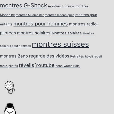
montres G-Shock
montres Luminox
montres
montres pour
Mondaine
montres Mudmaster
montres mécaniques
montres pour hommes
montres radio-
enfants
pilotées
montres solaires
Montres solaires
Montres
montres suisses
solaires pour hommes
regarde des vidéos
montres Zeno
Retraités
réveil
Réveil
réveils
Youtube
radio-pilotés
Zeno-Watch Bâle