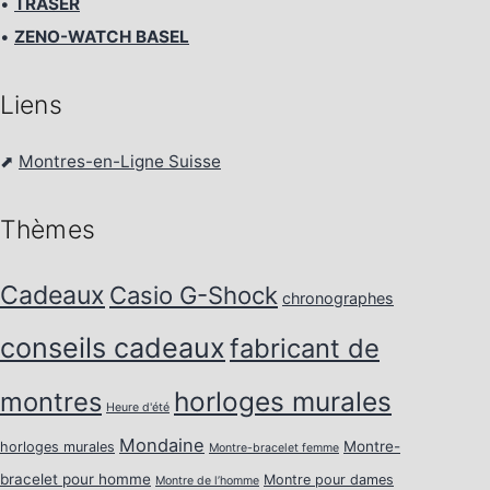
•
TRASER
•
ZENO-WATCH BASEL
Liens
⬈
Montres-en-Ligne Suisse
Thèmes
Cadeaux
Casio G-Shock
chronographes
conseils cadeaux
fabricant de
horloges murales
montres
Heure d'été
Mondaine
Montre-
horloges murales
Montre-bracelet femme
bracelet pour homme
Montre pour dames
Montre de l’homme