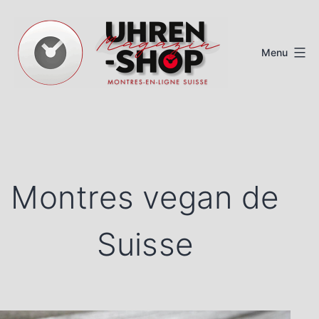
Aller
au
Menu
contenu
Magazine
de
montres
suisses
Montres vegan de
Suisse