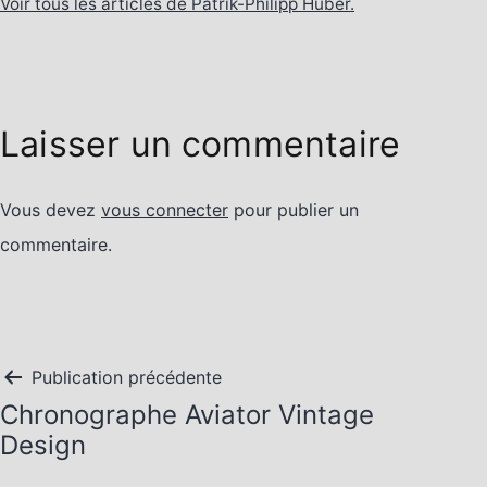
Voir tous les articles de Patrik-Philipp Huber.
Laisser un commentaire
Vous devez
vous connecter
pour publier un
commentaire.
Navigation
Publication précédente
Chronographe Aviator Vintage
de
Design