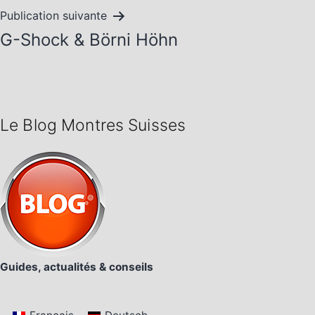
l’article
Publication suivante
G-Shock & Börni Höhn
Le Blog Montres Suisses
Guides, actualités & conseils