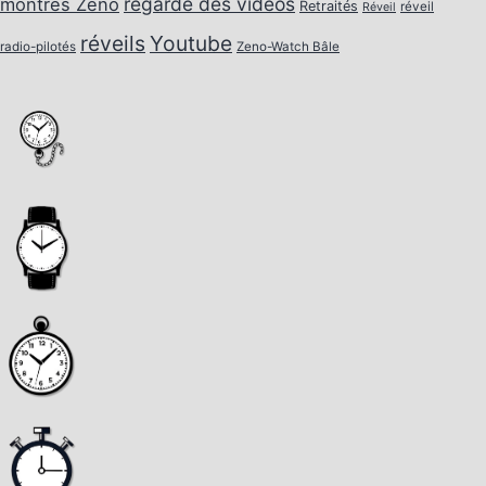
regarde des vidéos
montres Zeno
Retraités
réveil
Réveil
réveils
Youtube
radio-pilotés
Zeno-Watch Bâle