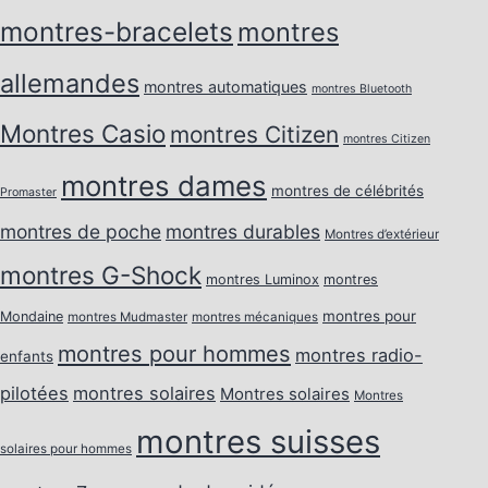
montres-bracelets
montres
allemandes
montres automatiques
montres Bluetooth
Montres Casio
montres Citizen
montres Citizen
montres dames
montres de célébrités
Promaster
montres de poche
montres durables
Montres d’extérieur
montres G-Shock
montres Luminox
montres
montres pour
Mondaine
montres Mudmaster
montres mécaniques
montres pour hommes
montres radio-
enfants
pilotées
montres solaires
Montres solaires
Montres
montres suisses
solaires pour hommes