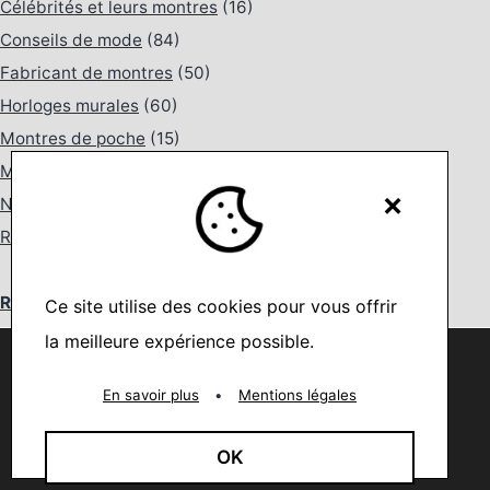
Célébrités et leurs montres
(16)
Conseils de mode
(84)
Fabricant de montres
(50)
Horloges murales
(60)
Montres de poche
(15)
Montres et instruments d'horlogerie
(377)
×
Nouveautés
(87)
Réveils
(28)
Répertoire des marques
Ce site utilise des cookies pour vous offrir
•
AEROWATCH
la meilleure expérience possible.
Nous utilisons des cookies pour vous offrir la meilleure
•
BRAUN
expérience sur notre site.
You can find out more about which cookies we are using or
En savoir plus
•
Mentions légales
•
BULOVA
switch them off in
settings
.
•
CASIO
Accepter
OK
•
CATENA