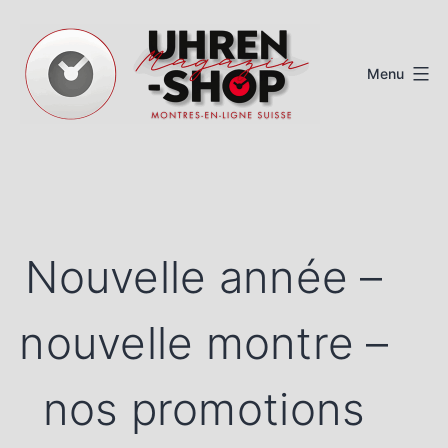
Aller
au
Menu
contenu
Magazine
de
montres
suisses
Nouvelle année –
nouvelle montre –
nos promotions