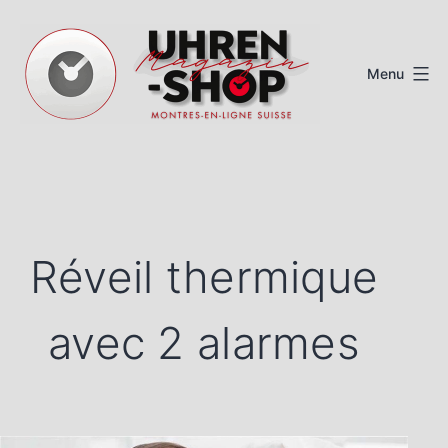
Aller
au
Menu
contenu
Magazine
de
montres
suisses
Réveil thermique
avec 2 alarmes