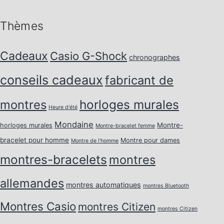
Thèmes
Cadeaux
Casio G-Shock
chronographes
conseils cadeaux
fabricant de
horloges murales
montres
Heure d'été
Mondaine
Montre-
horloges murales
Montre-bracelet femme
bracelet pour homme
Montre pour dames
Montre de l’homme
montres-bracelets
montres
allemandes
montres automatiques
montres Bluetooth
Montres Casio
montres Citizen
montres Citizen