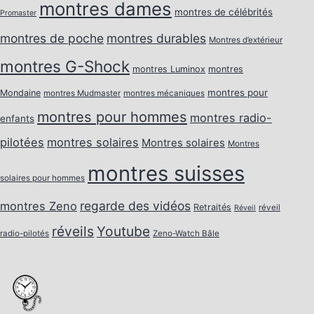
montres dames
montres de célébrités
Promaster
montres de poche
montres durables
Montres d’extérieur
montres G-Shock
montres Luminox
montres
montres pour
Mondaine
montres Mudmaster
montres mécaniques
montres pour hommes
montres radio-
enfants
pilotées
montres solaires
Montres solaires
Montres
montres suisses
solaires pour hommes
regarde des vidéos
montres Zeno
Retraités
réveil
Réveil
réveils
Youtube
radio-pilotés
Zeno-Watch Bâle