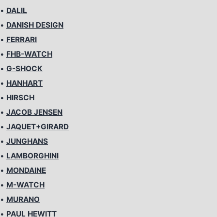
•
DALIL
•
DANISH DESIGN
•
FERRARI
•
FHB-WATCH
•
G-SHOCK
•
HANHART
•
HIRSCH
•
JACOB JENSEN
•
JAQUET+GIRARD
•
JUNGHANS
•
LAMBORGHINI
•
MONDAINE
•
M-WATCH
•
MURANO
•
PAUL HEWITT