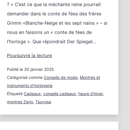
? » C’est ce que la méchante reine pourrait
demander dans le conte de fées des frères
Grimm «Blanche-Neige et les sept nains » – si
nous en faisions un « conte de fées de
l’horloge ». Que répondrait Der Spiegel…
Montres
Poursuivre la lecture
comme
Publié le
30 janvier 2025
au
pays
Catégorisé comme
Conseils de mode
,
Montres et
des
instruments d'horlogerie
contes
Étiqueté
Cadeaux
,
conseils cadeaux
,
heure d'hiver
,
de
montres Zeno
,
Tsuyosa
fées
2025