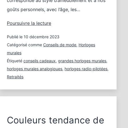
corresponde au style d’ameublement et à nos
goûts personnels, avec l’âge, les…
Horloges
Poursuivre la lecture
faciles
Publié le
10 décembre 2023
à
lire
Catégorisé comme
Conseils de mode
,
Horloges
pour
murales
les
Étiqueté
conseils cadeaux
,
grandes horloges murales
,
personnes
horloges murales analogiques
,
horloges radio-pilotées
,
âgées
Retraités
Couleurs tendance de