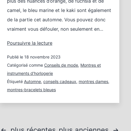
plus des nuances d’orange, de fuchsia et de
camel, le bleu marine et le kaki sont également
de la partie cet automne. Vous pouvez donc
vraiment vous défouler, non seulement en…
Couleurs
Poursuivre la lecture
tendance
Publié le
18 novembre 2023
de
la
Catégorisé comme
Conseils de mode
,
Montres et
mode
instruments d'horlogerie
en
Étiqueté
Automne
,
conseils cadeaux
,
montres dames
,
automne
montres-bracelets bleues
–
Conseils
cadeaux
Pagination
plus récentes
plus anciennes