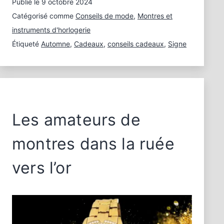
Publié le
9 octobre 2024
pour
le
Catégorisé comme
Conseils de mode
,
Montres et
signe
instruments d'horlogerie
du
Étiqueté
Automne
,
Cadeaux
,
conseils cadeaux
,
Signe
zodiaque
Balance
Les amateurs de
montres dans la ruée
vers l’or