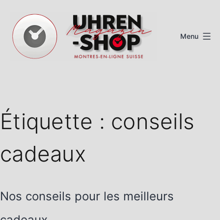
Aller
au
Menu
contenu
Magazine
de
montres
Étiquette :
conseils
suisses
cadeaux
Nos conseils pour les meilleurs
cadeaux.