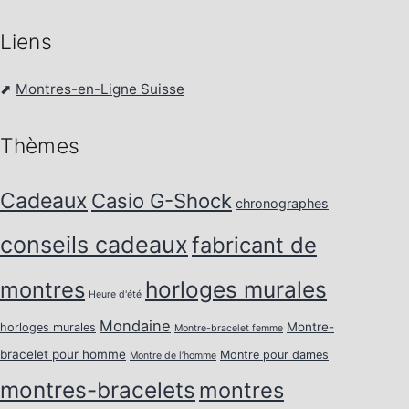
Liens
⬈
Montres-en-Ligne Suisse
Thèmes
Cadeaux
Casio G-Shock
chronographes
conseils cadeaux
fabricant de
horloges murales
montres
Heure d'été
Mondaine
Montre-
horloges murales
Montre-bracelet femme
bracelet pour homme
Montre pour dames
Montre de l’homme
montres-bracelets
montres