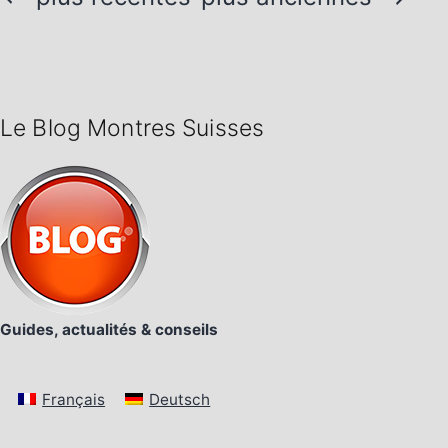
des
publications
Le Blog Montres Suisses
Guides, actualités & conseils
Français
Deutsch