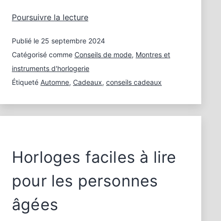
Les
Poursuivre la lecture
amateurs
Publié le
25 septembre 2024
de
montres
Catégorisé comme
Conseils de mode
,
Montres et
dans
instruments d'horlogerie
la
Étiqueté
Automne
,
Cadeaux
,
conseils cadeaux
ruée
vers
l’or
Horloges faciles à lire
pour les personnes
âgées