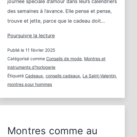
journée spéciale d’amour dans leurs calendriers
des semaines à l’avance. Elle pense et pense,
trouve et jette, parce que le cadeau doit…
Une
Poursuivre la lecture
montre
Publié le
11 février 2025
pour
homme
Catégorisé comme
Conseils de mode
,
Montres et
pour
instruments d'horlogerie
la
Étiqueté
Cadeaux
,
conseils cadeaux
,
La Saint-Valentin
,
Saint-
montres pour hommes
Valentin
Montres comme au