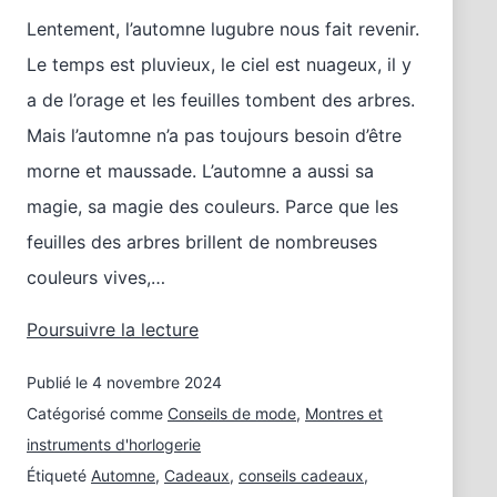
Lentement, l’automne lugubre nous fait revenir.
Le temps est pluvieux, le ciel est nuageux, il y
a de l’orage et les feuilles tombent des arbres.
Mais l’automne n’a pas toujours besoin d’être
morne et maussade. L’automne a aussi sa
magie, sa magie des couleurs. Parce que les
feuilles des arbres brillent de nombreuses
couleurs vives,…
Sable
Poursuivre la lecture
et
Publié le
4 novembre 2024
moutarde
–
Catégorisé comme
Conseils de mode
,
Montres et
des
instruments d'horlogerie
montres
Étiqueté
Automne
,
Cadeaux
,
conseils cadeaux
,
aux