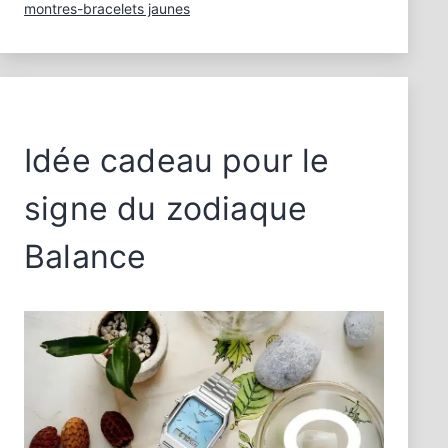
montres-bracelets jaunes
allures
automnales
Idée cadeau pour le
signe du zodiaque
Balance