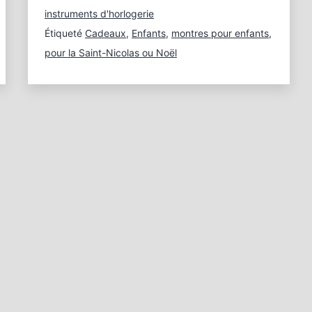
enfants
instruments d'horlogerie
sont
Étiqueté
Cadeaux
,
Enfants
,
montres pour enfants
,
heureux
pour la Saint-Nicolas ou Noël
d’avoir
une
horloge