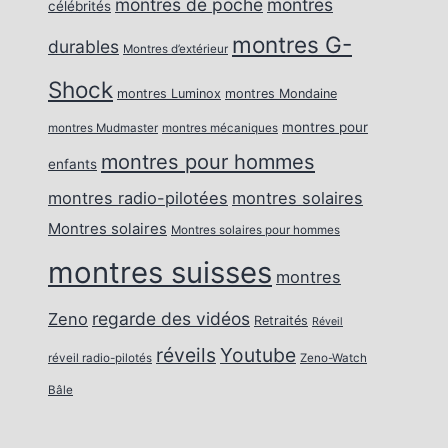
montres de poche
montres
célébrités
montres G-
durables
Montres d’extérieur
Shock
montres Luminox
montres Mondaine
montres pour
montres Mudmaster
montres mécaniques
montres pour hommes
enfants
montres radio-pilotées
montres solaires
Montres solaires
Montres solaires pour hommes
montres suisses
montres
regarde des vidéos
Zeno
Retraités
Réveil
réveils
Youtube
réveil radio-pilotés
Zeno-Watch
Bâle