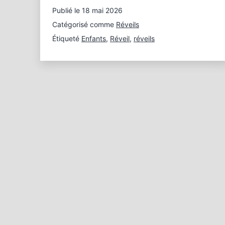
Publié le
18 mai 2026
Catégorisé comme
Réveils
Étiqueté
Enfants
,
Réveil
,
réveils