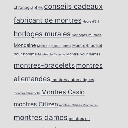
conseils cadeaux
chronographes
fabricant de montres
Heure d'été
horloges murales
horloges murales
Mondaine
Montre-bracelet
Montre-bracelet femme
pour homme
Montre pour dames
Montre de l’homme
montres-bracelets
montres
allemandes
montres automatiques
Montres Casio
montres Bluetooth
montres Citizen
montres Citizen Promaster
montres dames
montres de