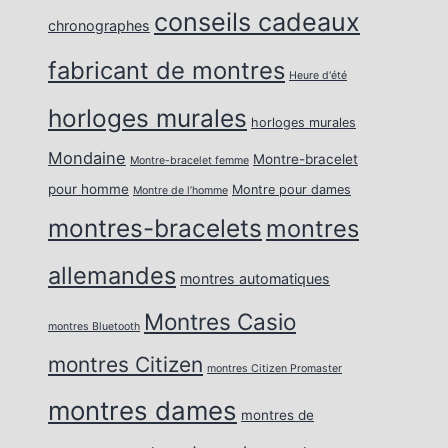
conseils cadeaux
chronographes
fabricant de montres
Heure d'été
horloges murales
horloges murales
Mondaine
Montre-bracelet
Montre-bracelet femme
pour homme
Montre pour dames
Montre de l’homme
montres-bracelets
montres
allemandes
montres automatiques
Montres Casio
montres Bluetooth
montres Citizen
montres Citizen Promaster
montres dames
montres de