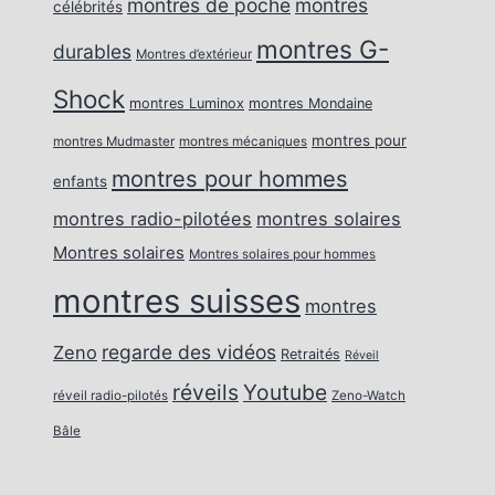
montres de poche
montres
célébrités
montres G-
durables
Montres d’extérieur
Shock
montres Luminox
montres Mondaine
montres pour
montres Mudmaster
montres mécaniques
montres pour hommes
enfants
montres radio-pilotées
montres solaires
Montres solaires
Montres solaires pour hommes
montres suisses
montres
regarde des vidéos
Zeno
Retraités
Réveil
réveils
Youtube
réveil radio-pilotés
Zeno-Watch
Bâle