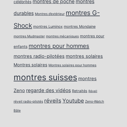
montres de poche
montres
célébrités
montres G-
durables
Montres d’extérieur
Shock
montres Luminox
montres Mondaine
montres pour
montres Mudmaster
montres mécaniques
montres pour hommes
enfants
montres radio-pilotées
montres solaires
Montres solaires
Montres solaires pour hommes
montres suisses
montres
regarde des vidéos
Zeno
Retraités
Réveil
réveils
Youtube
réveil radio-pilotés
Zeno-Watch
Bâle