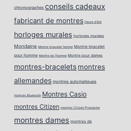
conseils cadeaux
chronographes
fabricant de montres
Heure d'été
horloges murales
horloges murales
Mondaine
Montre-bracelet
Montre-bracelet femme
pour homme
Montre pour dames
Montre de l’homme
montres-bracelets
montres
allemandes
montres automatiques
Montres Casio
montres Bluetooth
montres Citizen
montres Citizen Promaster
montres dames
montres de