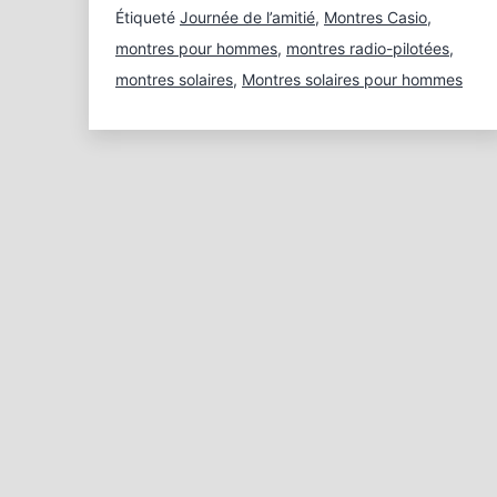
votre
Étiqueté
Journée de l’amitié
,
Montres Casio
,
meilleur
montres pour hommes
,
montres radio-pilotées
,
ami
montres solaires
,
Montres solaires pour hommes