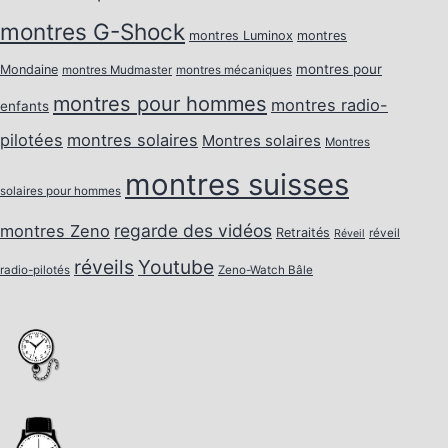
montres G-Shock
montres Luminox
montres
montres pour
Mondaine
montres Mudmaster
montres mécaniques
montres pour hommes
montres radio-
enfants
pilotées
montres solaires
Montres solaires
Montres
montres suisses
solaires pour hommes
regarde des vidéos
montres Zeno
Retraités
réveil
Réveil
réveils
Youtube
radio-pilotés
Zeno-Watch Bâle