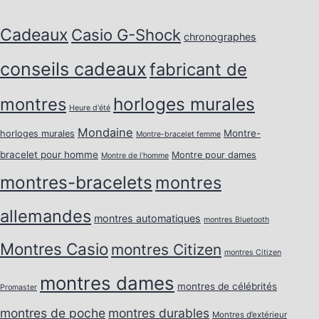
Cadeaux
Casio G-Shock
chronographes
conseils cadeaux
fabricant de
horloges murales
montres
Heure d'été
Mondaine
Montre-
horloges murales
Montre-bracelet femme
bracelet pour homme
Montre pour dames
Montre de l’homme
montres-bracelets
montres
allemandes
montres automatiques
montres Bluetooth
Montres Casio
montres Citizen
montres Citizen
montres dames
montres de célébrités
Promaster
montres de poche
montres durables
Montres d’extérieur