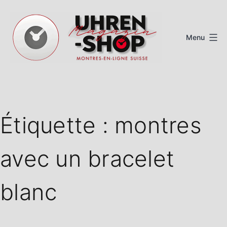
Aller
au
Menu
contenu
Magazine
de
montres
Étiquette :
montres
suisses
avec un bracelet
blanc