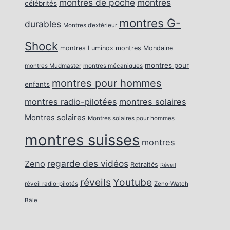
montres de poche
montres
célébrités
montres G-
durables
Montres d’extérieur
Shock
montres Luminox
montres Mondaine
montres pour
montres Mudmaster
montres mécaniques
montres pour hommes
enfants
montres radio-pilotées
montres solaires
Montres solaires
Montres solaires pour hommes
montres suisses
montres
regarde des vidéos
Zeno
Retraités
Réveil
réveils
Youtube
réveil radio-pilotés
Zeno-Watch
Bâle