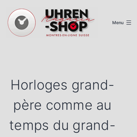
Aller
au
Menu
contenu
Magazine
de
montres
suisses
Horloges grand-
père comme au
temps du grand-