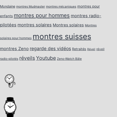
montres pour
Mondaine
montres Mudmaster
montres mécaniques
montres pour hommes
montres radio-
enfants
pilotées
montres solaires
Montres solaires
Montres
montres suisses
solaires pour hommes
regarde des vidéos
montres Zeno
Retraités
réveil
Réveil
réveils
Youtube
radio-pilotés
Zeno-Watch Bâle