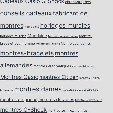
Cadeaux
Casio G-Shock
chronographes
conseils cadeaux
fabricant de
horloges murales
montres
Heure d'été
Mondaine
Montre-
horloges murales
Montre-bracelet femme
bracelet pour homme
Montre pour dames
Montre de l’homme
montres-bracelets
montres
allemandes
montres automatiques
montres Bluetooth
Montres Casio
montres Citizen
montres Citizen
montres dames
montres de célébrités
Promaster
montres de poche
montres durables
Montres d’extérieur
montres G-Shock
montres Luminox
montres