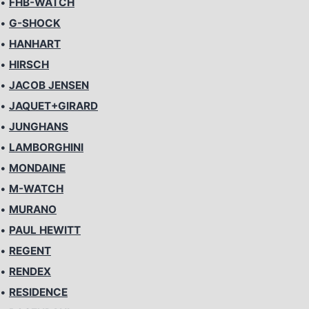
•
FHB-WATCH
•
G-SHOCK
•
HANHART
•
HIRSCH
•
JACOB JENSEN
•
JAQUET+GIRARD
•
JUNGHANS
•
LAMBORGHINI
•
MONDAINE
•
M-WATCH
•
MURANO
•
PAUL HEWITT
•
REGENT
•
RENDEX
•
RESIDENCE