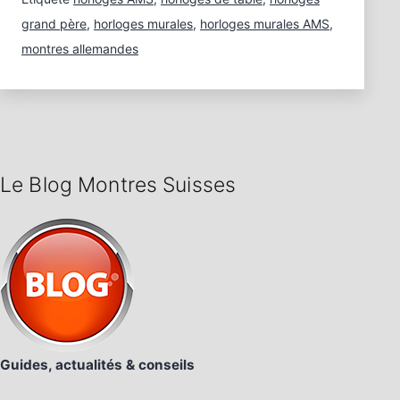
grand père
,
horloges murales
,
horloges murales AMS
,
montres allemandes
Le Blog Montres Suisses
Guides, actualités & conseils