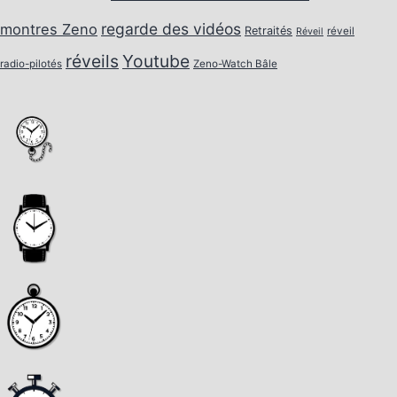
regarde des vidéos
montres Zeno
Retraités
réveil
Réveil
réveils
Youtube
radio-pilotés
Zeno-Watch Bâle