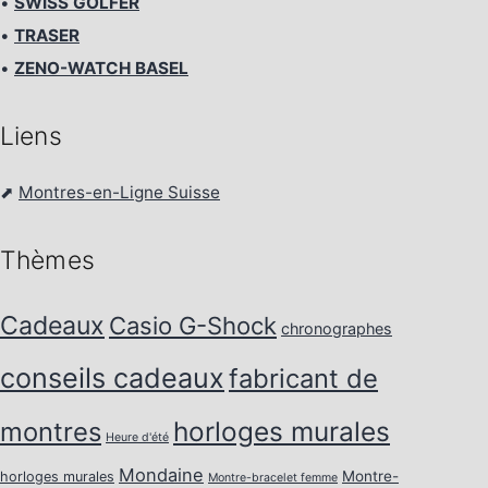
•
SWISS GOLFER
•
TRASER
•
ZENO-WATCH BASEL
Liens
⬈
Montres-en-Ligne Suisse
Thèmes
Cadeaux
Casio G-Shock
chronographes
conseils cadeaux
fabricant de
horloges murales
montres
Heure d'été
Mondaine
Montre-
horloges murales
Montre-bracelet femme