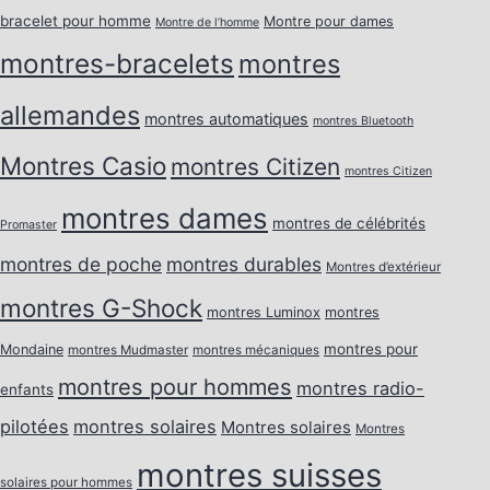
bracelet pour homme
Montre pour dames
Montre de l’homme
montres-bracelets
montres
allemandes
montres automatiques
montres Bluetooth
Montres Casio
montres Citizen
montres Citizen
montres dames
montres de célébrités
Promaster
montres de poche
montres durables
Montres d’extérieur
montres G-Shock
montres Luminox
montres
montres pour
Mondaine
montres Mudmaster
montres mécaniques
montres pour hommes
montres radio-
enfants
pilotées
montres solaires
Montres solaires
Montres
montres suisses
solaires pour hommes