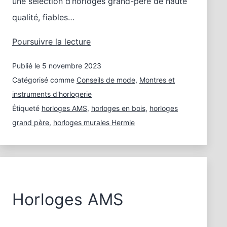
une sélection d’horloges grand-père de haute
qualité, fiables…
Horloges
Poursuivre la lecture
grand-
Publié le
5 novembre 2023
père
comme
Catégorisé comme
Conseils de mode
,
Montres et
au
instruments d'horlogerie
temps
Étiqueté
horloges AMS
,
horloges en bois
,
horloges
du
grand père
,
horloges murales Hermle
grand-
père
Horloges AMS