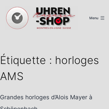
Aller
au
Menu
contenu
Magazine
de
montres
Étiquette :
horloges
suisses
AMS
Grandes horloges d’Alois Mayer à
Schönenbach