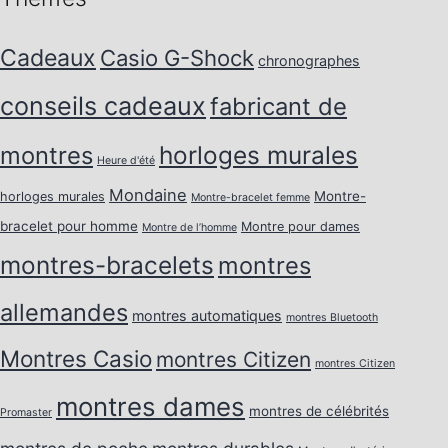
Cadeaux
Casio G-Shock
chronographes
conseils cadeaux
fabricant de
horloges murales
montres
Heure d'été
Mondaine
Montre-
horloges murales
Montre-bracelet femme
bracelet pour homme
Montre pour dames
Montre de l’homme
montres-bracelets
montres
allemandes
montres automatiques
montres Bluetooth
Montres Casio
montres Citizen
montres Citizen
montres dames
montres de célébrités
Promaster