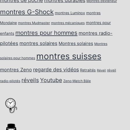
montres de poche
montres durables
Montres d’extérieur
montres G-Shock
montres Luminox
montres
montres pour
Mondaine
montres Mudmaster
montres mécaniques
montres pour hommes
montres radio-
enfants
pilotées
montres solaires
Montres solaires
Montres
montres suisses
solaires pour hommes
regarde des vidéos
montres Zeno
Retraités
réveil
Réveil
réveils
Youtube
radio-pilotés
Zeno-Watch Bâle