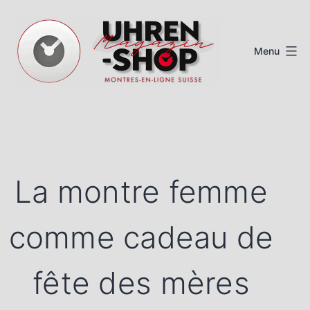
Aller
au
Menu
contenu
Magazine
de
montres
suisses
La montre femme
comme cadeau de
fête des mères