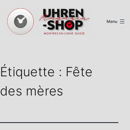
Aller
au
Menu
contenu
Magazine
de
montres
Étiquette :
Fête
suisses
des mères