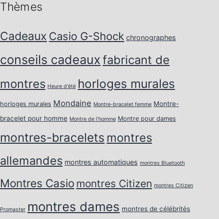
Thèmes
Cadeaux
Casio G-Shock
chronographes
conseils cadeaux
fabricant de
horloges murales
montres
Heure d'été
Mondaine
Montre-
horloges murales
Montre-bracelet femme
bracelet pour homme
Montre pour dames
Montre de l’homme
montres-bracelets
montres
allemandes
montres automatiques
montres Bluetooth
Montres Casio
montres Citizen
montres Citizen
montres dames
montres de célébrités
Promaster