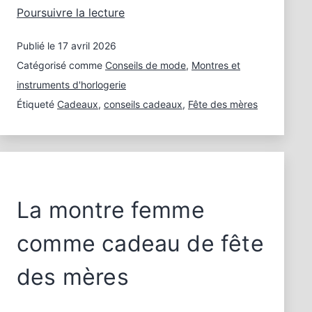
Les
Poursuivre la lecture
montres
Publié le
17 avril 2026
sont
le
Catégorisé comme
Conseils de mode
,
Montres et
cadeau
instruments d'horlogerie
durable
Étiqueté
Cadeaux
,
conseils cadeaux
,
Fête des mères
pour
les
occasions
spéciales
La montre femme
comme cadeau de fête
des mères