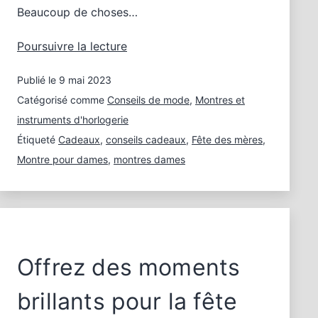
Beaucoup de choses…
La
Poursuivre la lecture
montre
Publié le
9 mai 2023
femme
comme
Catégorisé comme
Conseils de mode
,
Montres et
cadeau
instruments d'horlogerie
de
Étiqueté
Cadeaux
,
conseils cadeaux
,
Fête des mères
,
fête
Montre pour dames
,
montres dames
des
mères
Offrez des moments
brillants pour la fête