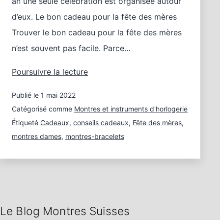
an une seule célébration est organisée autour
d’eux. Le bon cadeau pour la fête des mères
Trouver le bon cadeau pour la fête des mères
n’est souvent pas facile. Parce…
Offrez
Poursuivre la lecture
des
Publié le
1 mai 2022
moments
brillants
Catégorisé comme
Montres et instruments d'horlogerie
pour
Étiqueté
Cadeaux
,
conseils cadeaux
,
Fête des mères
,
la
montres dames
,
montres-bracelets
fête
des
mères
Le Blog Montres Suisses