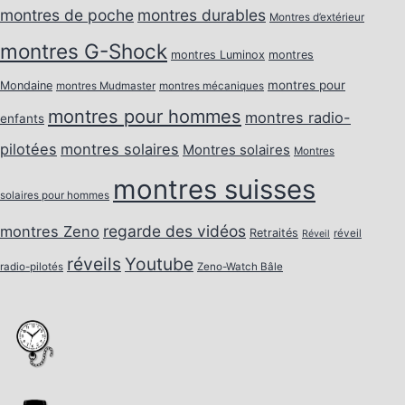
montres de poche
montres durables
Montres d’extérieur
montres G-Shock
montres Luminox
montres
montres pour
Mondaine
montres Mudmaster
montres mécaniques
montres pour hommes
montres radio-
enfants
pilotées
montres solaires
Montres solaires
Montres
montres suisses
solaires pour hommes
regarde des vidéos
montres Zeno
Retraités
réveil
Réveil
réveils
Youtube
radio-pilotés
Zeno-Watch Bâle