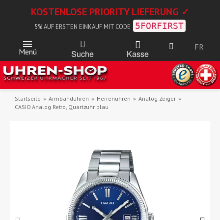
KOSTENLOSE PRIORITY LIEFERUNG ✓
5FORFIRST
5% AUF ERSTEN EINKAUF MIT CODE
FR
Menü
Kasse
Suche
Startseite
Armbanduhren
Herrenuhren
Analog Zeiger
CASIO Analog Retro, Quartzuhr blau