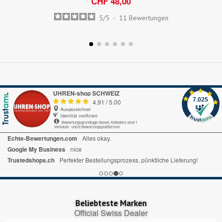
CHF 48,00
5
/
5
-
11
Bewertungen
UHREN-shop SCHWEIZ
7.025
4.91
/
5.00
Ausgezeichnet
Identität verifiziert
Bewertungsgrundlage dieses Anbieters sind 1
Verkaufs- und 6 Bewertungsplattformen
Echte-Bewertungen.com
Alles okay.
Google My Business
nice
Trustedshops.ch
Perfekter Bestellungsprozess, pünktliche Lieferung!
Beliebteste Marken
Official Swiss Dealer