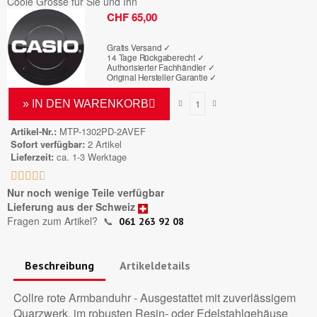
Coole Grösse für Sie und Ihn
Bruttopreis
CHF 65,00
Gratis Versand ✓
14 Tage Rückgaberecht ✓
Authorisierter Fachhändler
✓
Original Hersteller Garantie
✓
» IN DEN WARENKORB
Artikel-Nr.
MTP-1302PD-2AVEF
Sofort verfügbar
2 Artikel
Lieferzeit
ca. 1-3 Werktage





Nur noch wenige Teile verfügbar
Lieferung aus der Schweiz
Fragen zum Artikel?
📞
061 263 92 08
Beschreibung
Artikeldetails
Collre rote Armbanduhr - Ausgestattet mit zuverlässigem
Quarzwerk, im robusten Resin- oder Edelstahlgehäuse