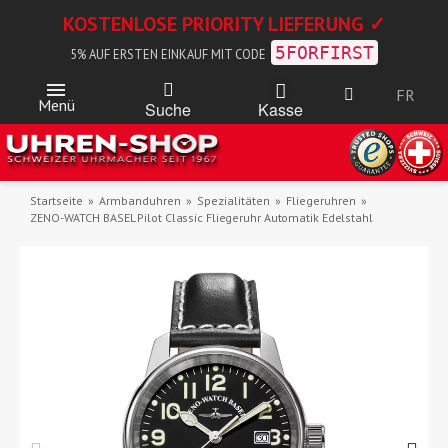
KOSTENLOSE PRIORITY LIEFERUNG ✓
5FORFIRST
5% AUF ERSTEN EINKAUF MIT CODE
FR
Menü
Kasse
Suche
Startseite
Armbanduhren
Spezialitäten
Fliegeruhren
ZENO-WATCH BASEL Pilot Classic Fliegeruhr Automatik Edelstahl