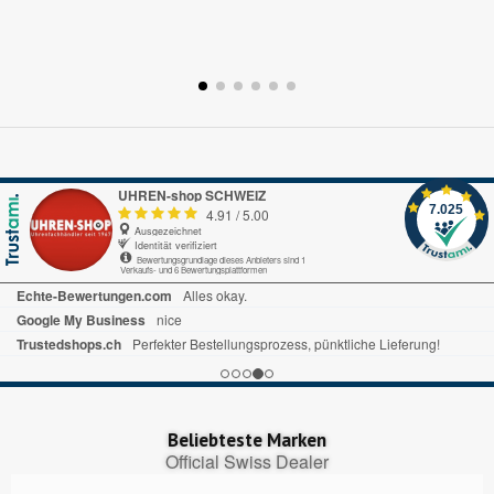
UHREN-shop SCHWEIZ
7.025
4.91
/
5.00
Ausgezeichnet
Identität verifiziert
Bewertungsgrundlage dieses Anbieters sind 1
Verkaufs- und 6 Bewertungsplattformen
Echte-Bewertungen.com
Alles okay.
Google My Business
nice
Trustedshops.ch
Perfekter Bestellungsprozess, pünktliche Lieferung!
Beliebteste Marken
Official Swiss Dealer