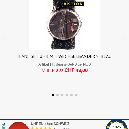
JEANS SET UHR MIT WECHSELBÄNDERN, BLAU
Artikel Nr:
Jeans-Set-Blue NOS
CHF 48,00
CHF 148,00
UHREN-shop SCHWEIZ
7.025
4.91
/
5.00