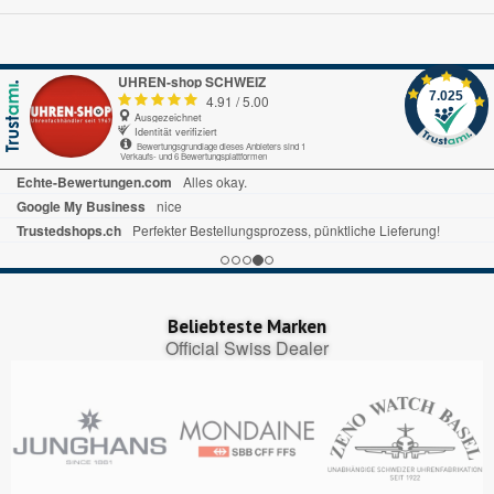
UHREN-shop SCHWEIZ
7.025
4.91
/
5.00
Ausgezeichnet
Identität verifiziert
Bewertungsgrundlage dieses Anbieters sind 1
Verkaufs- und 6 Bewertungsplattformen
Echte-Bewertungen.com
Alles okay.
Google My Business
nice
Trustedshops.ch
Perfekter Bestellungsprozess, pünktliche Lieferung!
Beliebteste Marken
Official Swiss Dealer