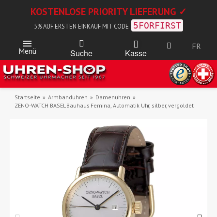
KOSTENLOSE PRIORITY LIEFERUNG ✓
5FORFIRST
5% AUF ERSTEN EINKAUF MIT CODE
FR
Menü
Kasse
Suche
Startseite
Armbanduhren
Damenuhren
ZENO-WATCH BASEL Bauhaus Femina, Automatik Uhr, silber, vergoldet