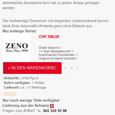
ästhetisches Accessoire kann sie zu jedem Anlass getragen
werden.
Die hochwertige Damenuhr mit elegantem Lederarmband kommt
dank ihres Automatik-Uhrwerks ganz ohne Batterie aus.
Nur solange Vorrat!
Bruttopreis
CHF 598,00
Gratis Versand ✓
14 Tage Rückgaberecht ✓
Authorisierter Fachhändler
✓
Original Hersteller Garantie
✓
» IN DEN WARENKORB
Artikel-Nr.
3793-Pgr-i3
Sofort verfügbar
1 Artikel
Lieferzeit
ca. 1-3 Werktage





Nur noch wenige Teile verfügbar
Lieferung aus der Schweiz
Fragen zum Artikel?
📞
061 263 92 08